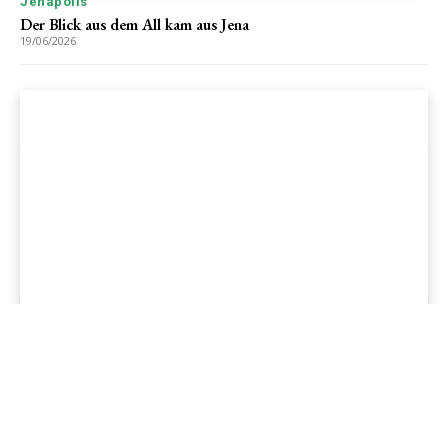
Jenapolis
Der Blick aus dem All kam aus Jena
19/06/2026
Jenapolis
Jena – Ehrlichkeit statt Zweckoptimismus: Was Bürger jetzt
erwarten dürfen!
19/06/2026