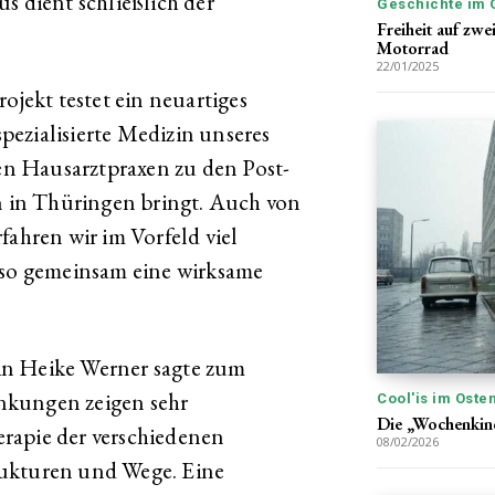
s dient schließlich der
Geschichte im 
Freiheit auf zw
Motorrad
22/01/2025
ekt testet ein neuartiges
ezialisierte Medizin unseres
n Hausarztpraxen zu den Post-
in Thüringen bringt. Auch von
hren wir im Vorfeld viel
 so gemeinsam eine wirksame
in Heike Werner sagte zum
nkungen zeigen sehr
Cool'is im Oste
Die „Wochenkind
rapie der verschiedenen
08/02/2026
rukturen und Wege. Eine