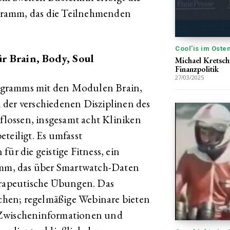
gramm, das die Teilnehmenden
Cool'is im Oste
r Brain, Body, Soul
Michael Kretsch
Finanzpolitik
27/03/2025
ogramms mit den Modulen Brain,
 der verschiedenen Disziplinen des
lossen, insgesamt acht Kliniken
teiligt. Es umfasst
ür die geistige Fitness, ein
ramm, das über Smartwatch-Daten
herapeutische Übungen. Das
hen; regelmäßige Webinare bieten
 Zwischeninformationen und