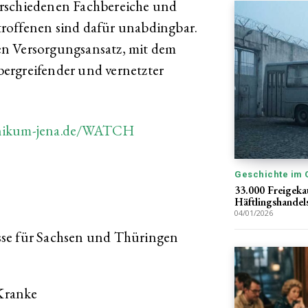
erschiedenen Fachbereiche und
roffenen sind dafür unabdingbar.
en Versorgungsansatz, mit dem
ergreifender und vernetzter
nikum-jena.de/WATCH
:
Geschichte im 
33.000 Freigekau
Häftlingshandel
04/01/2026
e für Sachsen und Thüringen
 Kranke