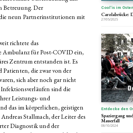
n Betreuung. Der
Cool'is im Oste
Carolabrücke: D
die neun Partnerinstitutionen mit
27/05/2025
eit richtete das
ne Ambulanz für Post-COVID ein,
näres Zentrum entstanden ist. Es
 Patienten, die zwar von der
ren, sich aber noch gar nicht
nfektionsverläufen sind die
ihrer Leistungs- und
nd das im körperlichen, geistigen
Entdecke den O
Spaziergang und
. Andreas Stallmach, der Leiter des
Mauerfall
rter Diagnostik und der
08/10/2024