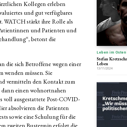
rztlichen Kollegen erleben
evaluiertes und gut verfügbares
. WATCH stärkt ihre Rolle als
 Patientinnen und Patienten und
Behandlung“, betont die
Leben im Osten
Stefan Kretzschm
an die sich Betroffene wegen einer
Leben
13/11/2024
 wenden müssen. Sie
d vermitteln den Kontakt zum
n dann einen wohnortnahen
ls voll ausgestattete Post-COVID-
er absolvieren die Patienten
ts sowie eine Schulung für die
em zweiten Bustermin erfolgt die