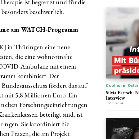
Therapie ist begrenzt und für die
 besonders beschwerlich.
lnahme am WATCH-Programm
KJ in Thüringen eine neue
sten, die eine wohnortnahe
t-COVID-Ambulanz mit einem
gramm kombiniert. Der
Bundesausschuss fördert das auf
Cool'is im Oste
Silvia Bartsch:
kt mit 5,8 Millionen Euro. Ein
Interview
em neben Forschungseinrichtungen
16/09/2024
ankenkassen beteiligt sind, ist
ingen. Sie koordiniert die
en Praxen, die am Projekt