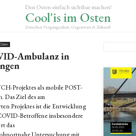
Den Osten einfach sichtbar machen!
Cool'is im Osten
Zwischen Vergangenheit, Gegenwart & Zukunft
 Osten
VID-Ambulanz in
ngen
CH-Projektes als mobile POST-
 Das Ziel des am
ten Projektes ist die Entwicklung
-COVID-Betroffene insbesondere
rt das
wohnortnahe Untersuchung mit