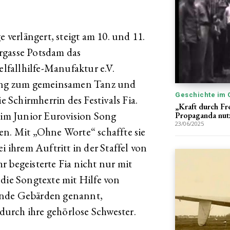
erlängert, steigt am 10. und 11.
rgasse Potsdam das
elfallhilfe-Manufaktur e.V.
ng zum gemeinsamen Tanz und
Geschichte im 
e Schirmherrin des Festivals Fia.
„Kraft durch F
beim Junior Eurovision Song
Propaganda nut
23/06/2025
en. Mit „Ohne Worte“ schaffte sie
i ihrem Auftritt in der Staffel von
 begeisterte Fia nicht nur mit
 die Songtexte mit Hilfe von
ende Gebärden genannt,
 durch ihre gehörlose Schwester.