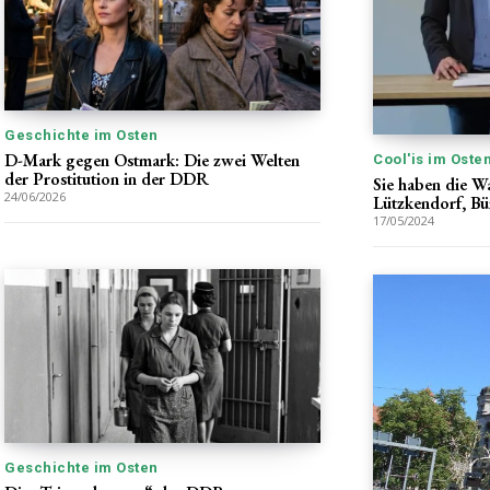
Geschichte im Osten
D-Mark gegen Ostmark: Die zwei Welten
Cool'is im Oste
der Prostitution in der DDR
Sie haben die W
24/06/2026
Lützkendorf, B
17/05/2024
Geschichte im Osten