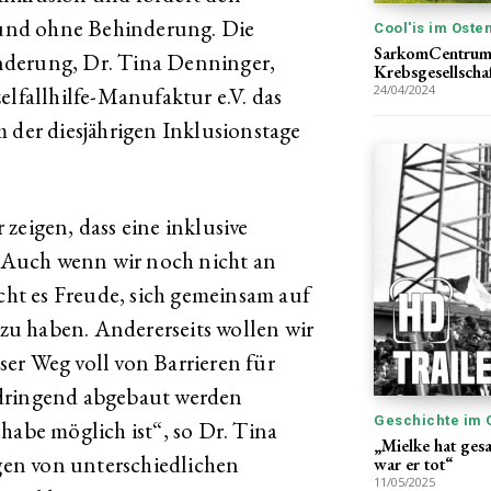
und ohne Behinderung. Die
Cool'is im Oste
SarkomCentrum J
nderung, Dr. Tina Denninger,
Krebsgesellschaft
elfallhilfe-Manufaktur e.V. das
24/04/2024
 der diesjährigen Inklusionstage
zeigen, dass eine inklusive
t. Auch wenn wir noch nicht an
ht es Freude, sich gemeinsam auf
u haben. Andererseits wollen wir
er Weg voll von Barrieren für
 dringend abgebaut werden
Geschichte im 
habe möglich ist“, so Dr. Tina
„Mielke hat gesa
en von unterschiedlichen
war er tot“
11/05/2025