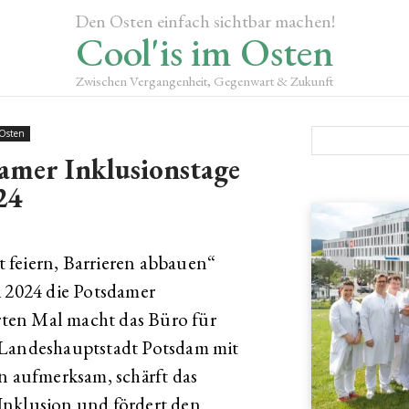
Den Osten einfach sichtbar machen!
Cool'is im Osten
Zwischen Vergangenheit, Gegenwart & Zukunft
 Osten
mer Inklusionstage
24
 feiern, Barrieren abbauen“
i 2024 die Potsdamer
erten Mal macht das Büro für
 Landeshauptstadt Potsdam mit
en aufmerksam, schärft das
Inklusion und fördert den