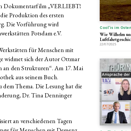
 den Dokumentarfilm „VERLIEBT!
 Produktion des ersten
rg. Die Vorführung wird
Cool'is im Oste
nwerkstätten Potsdam e.V.
Wie Wilhelm un
Luftfahrtgeschic
22/07/2025
 Werkstätten für Menschen mit
e widmet sich der Autor Ottmar
n an den Strukturen“. Am 17. Mai
liothek aus seinem Buch.
zu dem Thema. Die Lesung hat die
nderung, Dr. Tina Denninger
siert an verschiedenen Tagen
änge für Menschen mit Demenz