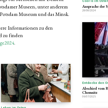
Cool'is im Oste
otsdamer Museen, unter anderem
Ansprache der S
28/08/2024
 Potsdam Museum und das Minsk.
tere Informationen zu den
d zu finden
age2024
.
Entdecke den O
Abschied vom R
Chemnitz
06/07/2025
Leben im Osten