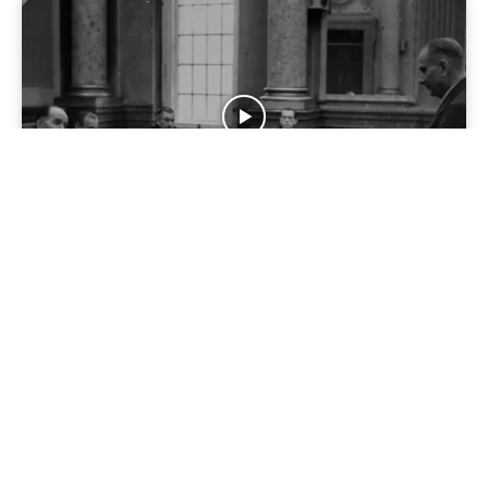
Cool'is im Osten
„Altnazis“ in BRD und DDR: Zweite Karriere trotz NS-
Vergangenheit
17/05/2024