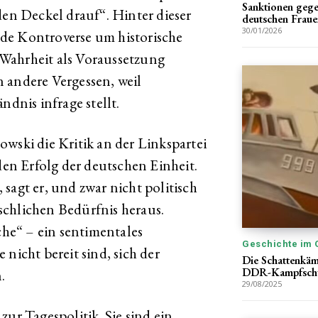
Sanktionen gege
den Deckel drauf“. Hinter dieser
deutschen Fraue
30/01/2026
de Kontroverse um historische
Wahrheit als Voraussetzung
 andere Vergessen, weil
ndnis infrage stellt.
wski die Kritik an der Linkspartei
n Erfolg der deutschen Einheit.
sagt er, und zwar nicht politisch
schlichen Bedürfnis heraus.
ache“ – ein sentimentales
Geschichte im 
nicht bereit sind, sich der
Die Schattenkäm
DDR-Kampfsch
.
29/08/2025
zur Tagespolitik. Sie sind ein