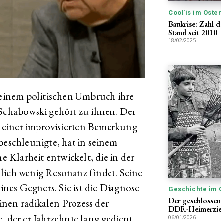
Cool'is im Oste
Baukrise: Zahl d
Stand seit 2010
18/02/2025
h einem politischen Umbruch ihre
 Schabowski gehört zu ihnen. Der
 einer improvisierten Bemerkung
beschleunigte, hat in seinem
ne Klarheit entwickelt, die in der
lich wenig Resonanz findet. Seine
es Gegners. Sie ist die Diagnose
Geschichte im 
Der geschlossen
einen radikalen Prozess der
DDR-Heimerzi
, der er Jahrzehnte lang gedient
06/01/2026