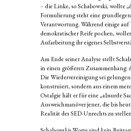
– die Linke, so Schabowski, wollte „
Formulierung steht eine grundlegen
Verantwortung. Während einige auf 
demokratischer Reife pochen, wollen
Aufarbeitung ihr eigenes Selbstverstä
Am Ende seiner Analyse stellt Schabo
in einen größeren Zusammenhang: de
Die Wiedervereinigung sei gelungen, 
konstruiert, sondern aus einem men
Ostalgie hält er für eine „absurde S
Ausweichmanöver jener, die bis heute 
Realität des SED-Unrechts zu stellen
Schabowskis Worte sind kein Beitrag 