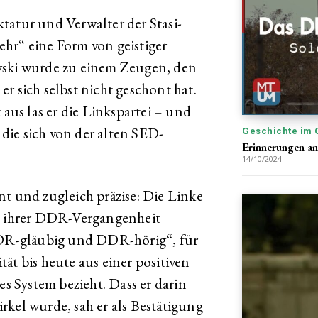
tatur und Verwalter der Stasi-
hr“ eine Form von geistiger
wski wurde zu einem Zeugen, den
r sich selbst nicht geschont hat.
us las er die Linkspartei – und
, die sich von der alten SED-
Geschichte im 
Erinnerungen an
14/10/2024
nt und zugleich präzise: Die Linke
en ihrer DDR-Vergangenheit
„DDR-gläubig und DDR-hörig“, für
ität bis heute aus einer positiven
 System bezieht. Dass er darin
rkel wurde, sah er als Bestätigung