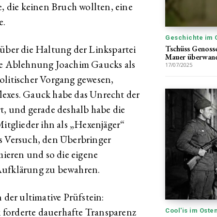
e, die keinen Bruch wollten, eine
e.
Geschichte im 
 über die Haltung der Linkspartei
Tschüss Genosse
Mauer überwan
Die Ablehnung Joachim Gaucks als
17/07/2025
olitischer Vorgang gewesen,
lexes. Gauck habe das Unrecht der
t, und gerade deshalb habe die
Mitglieder ihn als „Hexenjäger“
s Versuch, den Überbringer
ieren und so die eigene
Aufklärung zu bewahren.
 der ultimative Prüfstein:
forderte dauerhafte Transparenz
Cool'is im Oste