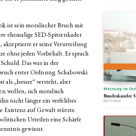
k ist sein moralischer Bruch mit
ere ehemalige SED-Spitzenkader
, akzeptierte er seine Verurteilung
ze ohne jeden Vorbehalt. Er sprach
Schuld. Das war in der
ruch erster Ordnung. Schabowski
st als „besser“ versteht, aber
Meinung im Ost
sen wollen, sich moralisch
Bundeskanzler S
ihn nicht länger ein verfehltes
09/11/2024
e Existenz auf Gewalt stützte.
olitischen Urteilen eine Schärfe
kenntnis gewinnt.