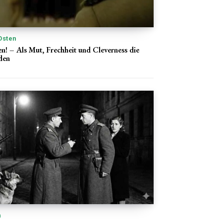
Osten
n! – Als Mut, Frechheit und Cleverness die
den
n