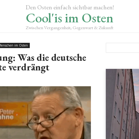
Den Osten einfach sichtbar machen!
Cool'is im Osten
Zwischen Vergangenheit, Gegenwart & Zukunft
Menschen im Osten
ng: Was die deutsche
te verdrängt