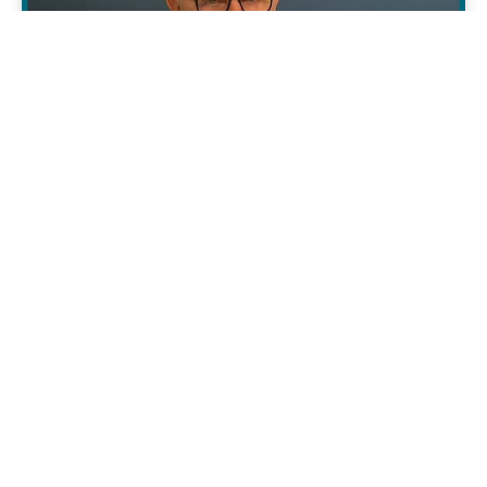
Jenapolis
Jena – Ehrlichkeit statt Zweckoptimismus: Was Bürger jetzt
erwarten dürfen!
19/06/2026
Geschichte im Osten