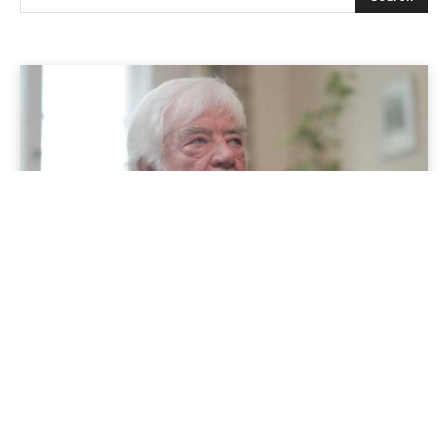
Jenapolis
Jena – Ehrlichkeit statt Zweckoptimismus: Was Bürger jetzt
erwarten dürfen!
19/06/2026