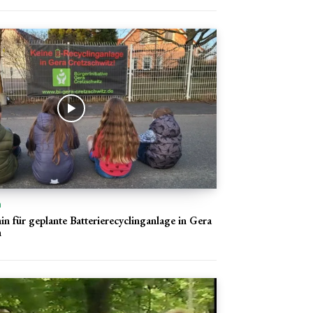
n
n für geplante Batterierecyclinganlage in Gera
n