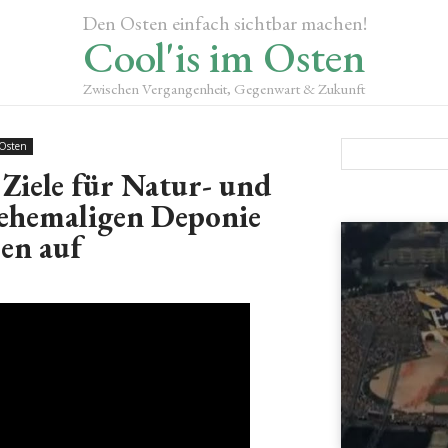
Den Osten einfach sichtbar machen!
Cool'is im Osten
Zwischen Vergangenheit, Gegenwart & Zukunft
Osten
 Ziele für Natur- und
 ehemaligen Deponie
en auf