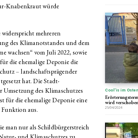
ur-Knabenkraut würde
 widerspricht mehreren
fung des Klimanotstandes und dem
e wachsen“ vom Juli 2022, sowie
für die ehemalige Deponie die
chutz – landschaftsprägender
esetzt hat. Die Stadt-
zur Umsetzung des Klimaschutzes
Cool'is im Oste
Erörterungstermi
st für die ehemalige Deponie eine
wird verschobe
25/04/2024
 Funktion aus.
e man nur als Schildbürgerstreich
Natur- und Klimaschutzes zu