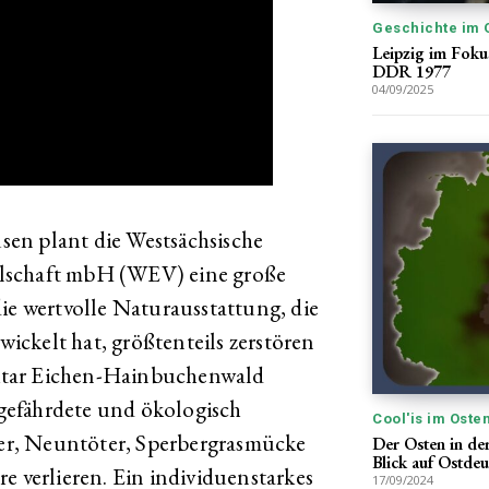
Geschichte im 
Leipzig im Fokus
DDR 1977
04/09/2025
en plant die Westsächsische
lschaft mbH (WEV) eine große
ie wertvolle Naturausstattung, die
twickelt hat, größtenteils zerstören
ktar Eichen-Hainbuchenwald
gefährdete und ökologisch
Cool'is im Oste
r, Neuntöter, Sperbergrasmücke
Der Osten in de
Blick auf Ostde
e verlieren. Ein individuenstarkes
17/09/2024