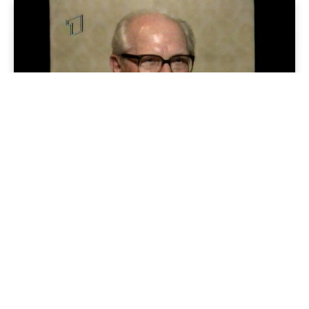
Jenapolis
Jena – Ehrlichkeit statt Zweckoptimismus: Was Bürger jetzt
erwarten dürfen!
19/06/2026