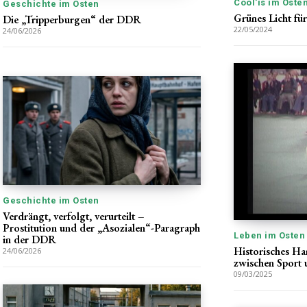
Cool'is im Oste
Geschichte im Osten
Grünes Licht fü
Die „Tripperburgen“ der DDR
22/05/2024
24/06/2026
Geschichte im Osten
Verdrängt, verfolgt, verurteilt –
Prostitution und der „Asozialen“-Paragraph
Leben im Osten
in der DDR
Historisches H
24/06/2026
zwischen Sport 
09/03/2025