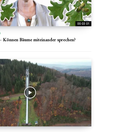
00:03:01
n
 – Können Bäume miteinander sprechen?