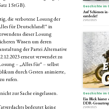
Satz 1 StGB).
Geschichte im 
Auf Schienen in
entdeckt!
tig, die verbotene Losung der
25/02/2025
les für Deutschland!“ in
Verwendens dieser Losung
sicheren Wissen um deren
anstaltung der Partei Alternative
2.12.2023 erneut verwendet zu
Losung – „Alles für“ – selbst
blikum durch Gesten animierte,
zu rufen.
nicht zur Sache eingelassen.
Geschichte im 
Ein Blick hinter
DDR-Grenztrup
atverdachts bedeutet keine
25/08/2025