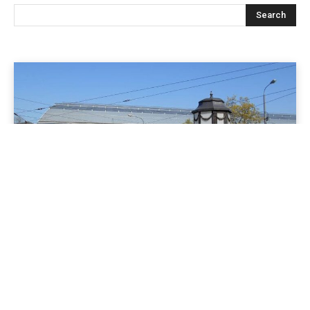
Jenapolis
Jena – Ehrlichkeit statt Zweckoptimismus: Was Bürger jetzt
erwarten dürfen!
19/06/2026