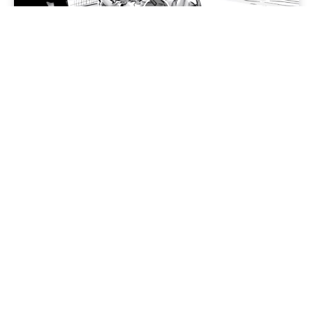
Jenapolis
Jena – Ehrlichkeit statt Zweckoptimismus: Was Bürger jetzt
erwarten dürfen!
19/06/2026
Geschichte im Osten
Zwischen Friedrichstraße, Astoria und Warnemünde: Wo sich