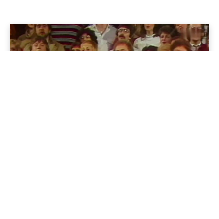
Geschichte im Osten
„Alt wie die Welt“ – Das größte Gesangsprojekt der DDR
17/02/2025