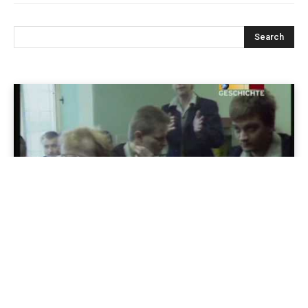
Jenapolis
Jena – Ehrlichkeit statt Zweckoptimismus: Was Bürger jetzt
erwarten dürfen!
19/06/2026