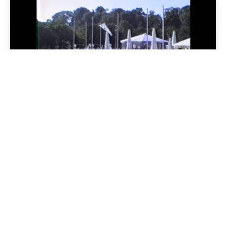
Jenapolis
Jena – Ehrlichkeit statt Zweckoptimismus: Was Bürger jetzt
erwarten dürfen!
19/06/2026