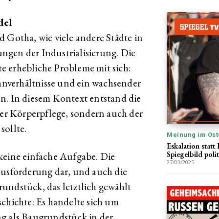
del
 Gotha, wie viele andere Städte in
ngen der Industrialisierung. Die
e erhebliche Probleme mit sich:
nverhältnisse und ein wachsender
n. In diesem Kontext entstand die
der Körperpflege, sondern auch der
sollte.
Meinung im Ost
Eskalation statt
Spiegelbild poli
keine einfache Aufgabe. Die
27/03/2025
ausforderung dar, und auch die
undstück, das letztlich gewählt
schichte: Es handelte sich um
ng als Baugrundstück in der