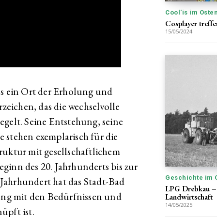
Cool'is im Oste
Cosplayer treffe
15/05/2024
ls ein Ort der Erholung und
rzeichen, das die wechselvolle
egelt. Seine Entstehung, seine
 stehen exemplarisch für die
ruktur mit gesellschaftlichem
ginn des 20. Jahrhunderts bis zur
Geschichte im 
Jahrhundert hat das Stadt-Bad
LPG Drebkau – 
 eng mit den Bedürfnissen und
Landwirtschaft
14/05/2025
üpft ist.