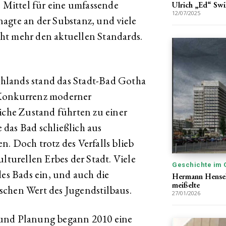
e Mittel für eine umfassende
Ulrich „Ed“ Swi
12/07/2025
agte an der Substanz, und viele
ht mehr den aktuellen Standards.
hlands stand das Stadt-Bad Gotha
 Konkurrenz moderner
liche Zustand führten zu einer
das Bad schließlich aus
. Doch trotz des Verfalls blieb
ulturellen Erbes der Stadt. Viele
Geschichte im 
des Bads ein, und auch die
Hermann Henselm
meißelte
schen Wert des Jugendstilbaus.
27/01/2026
 und Planung begann 2010 eine