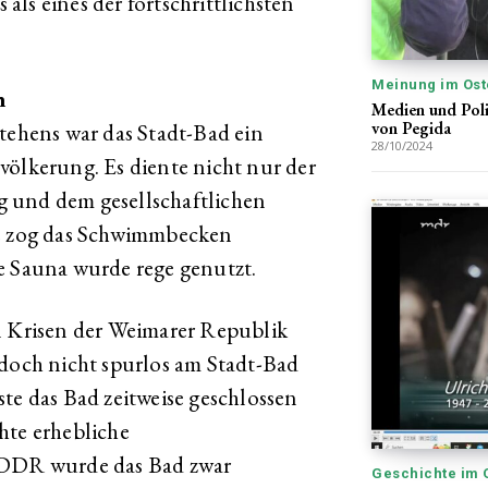
ls eines der fortschrittlichsten
Meinung im Ost
n
Medien und Polit
von Pegida
stehens war das Stadt-Bad ein
28/10/2024
völkerung. Es diente nicht nur der
 und dem gesellschaftlichen
 zog das Schwimmbecken
e Sauna wurde rege genutzt.
n Krisen der Weimarer Republik
edoch nicht spurlos am Stadt-Bad
te das Bad zeitweise geschlossen
hte erhebliche
r DDR wurde das Bad zwar
Geschichte im 