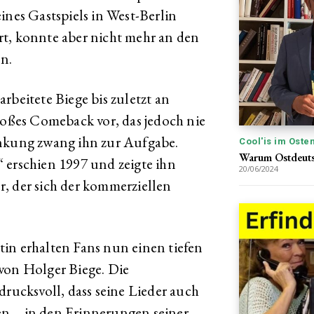
ines Gastspiels in West-Berlin
fort, konnte aber nicht mehr an den
n.
rbeitete Biege bis zuletzt an
großes Comeback vor, das jedoch nie
ankung zwang ihn zur Aufgabe.
Cool'is im Oste
Warum Ostdeutsc
 erschien 1997 und zeigte ihn
20/06/2024
, der sich der kommerziellen
in erhalten Fans nun einen tiefen
von Holger Biege. Die
drucksvoll, dass seine Lieder auch
n – in den Erinnerungen seiner