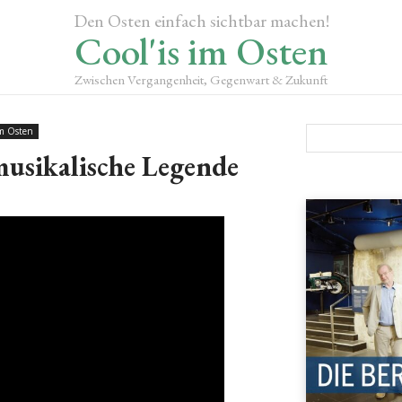
Den Osten einfach sichtbar machen!
Cool'is im Osten
Zwischen Vergangenheit, Gegenwart & Zukunft
m Osten
musikalische Legende