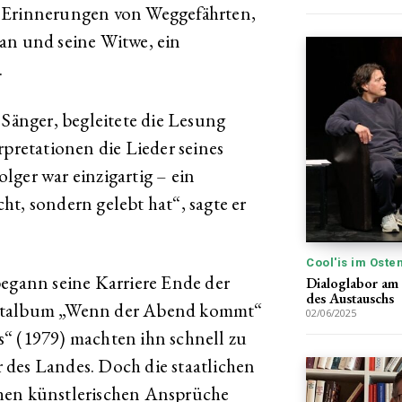
n Erinnerungen von Weggefährten,
an und seine Witwe, ein
.
 Sänger, begleitete die Lesung
rpretationen die Lieder seines
lger war einzigartig – ein
t, sondern gelebt hat“, sagte er
Cool'is im Oste
begann seine Karriere Ende der
Dialoglabor am 
des Austauschs
bütalbum „Wenn der Abend kommt“
02/06/2025
s“ (1979) machten ihn schnell zu
 des Landes. Doch die staatlichen
ohen künstlerischen Ansprüche