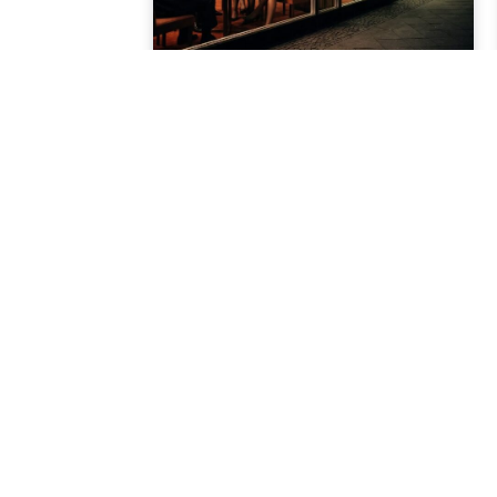
Geschichte im Osten
Devisenbeschaffung und
Zweiklassenökonomie: Von Interhotels zum
Straßenstrich
24/06/2026