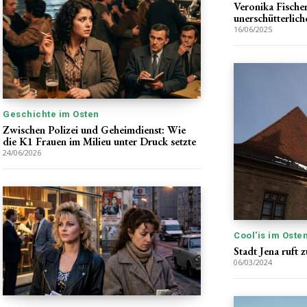
Veronika Fische
unerschütterlic
16/06/2025
Geschichte im Osten
Zwischen Polizei und Geheimdienst: Wie
die K1 Frauen im Milieu unter Druck setzte
24/06/2026
Cool'is im Oste
Stadt Jena ruft
06/03/2024