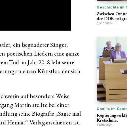
Geschichte im 
Zwischen Ost un
der DDR prägt
06/11/2024
ler, ein begnadeter Sänger,
en poetischen Liedern eine ganze
em Tod im Jahr 2018 lebt seine
erung an einen Künstler, der sich
Schwerin auf besondere Weise
gang Martin stellte bei einer
Cool'is im Oste
ndlung seine Biografie „Sagte mal
Regierungserklä
Kretschmer
und Heimat“-Verlag erschienen ist.
14/06/2024