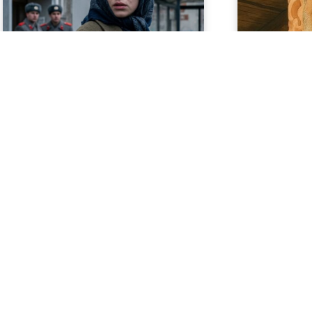
Arne Petrich
Geschichte im Osten
Gelassenheit – P
Verdrängt, verfolgt, verurteilt –
02/03/2026
Prostitution und der „Asozialen“-Paragraph
in der DDR
24/06/2026