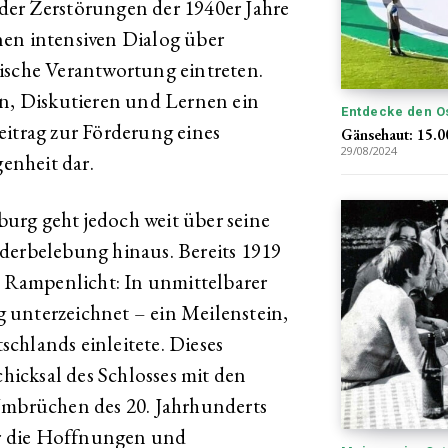
der Zerstörungen der 1940er Jahre
nen intensiven Dialog über
ische Verantwortung eintreten.
, Diskutieren und Lernen ein
Entdecke den O
eitrag zur Förderung eines
Gänsehaut: 15.0
29/08/2024
enheit dar.
urg geht jedoch weit über seine
derbelebung hinaus. Bereits 1919
le Rampenlicht: In unmittelbarer
 unterzeichnet – ein Meilenstein,
chlands einleitete. Dieses
chicksal des Schlosses mit den
 Umbrüchen des 20. Jahrhunderts
für die Hoffnungen und