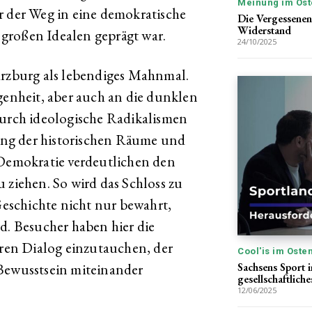
Meinung im Ost
r der Weg in eine demokratische
Die Vergessenen
Widerstand
großen Idealen geprägt war.
24/10/2025
arzburg als lebendiges Mahnmal.
genheit, aber auch an die dunklen
durch ideologische Radikalismen
ng der historischen Räume und
 Demokratie verdeutlichen den
 ziehen. So wird das Schloss zu
eschichte nicht nur bewahrt,
d. Besucher haben hier die
ären Dialog einzutauchen, der
Cool'is im Oste
 Bewusstsein miteinander
Sachsens Sport 
gesellschaftlic
12/06/2025