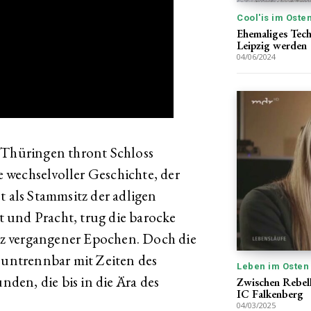
Cool'is im Oste
Ehemaliges Tech
Leipzig werden
04/06/2024
 Thüringen thront Schloss
 wechselvoller Geschichte, der
t als Stammsitz der adligen
 und Pracht, trug die barocke
z vergangener Epochen. Doch die
t untrennbar mit Zeiten des
Leben im Osten
en, die bis in die Ära des
Zwischen Rebell
IC Falkenberg
04/03/2025