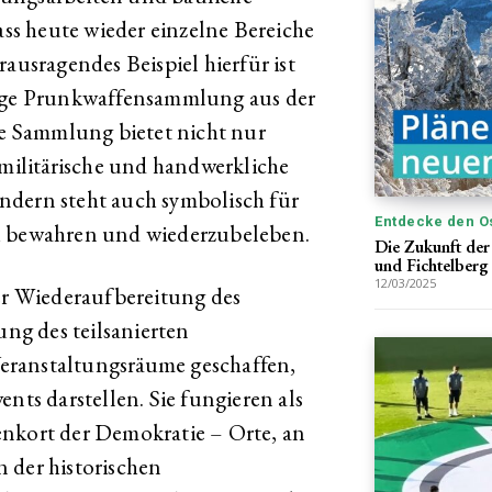
s heute wieder einzelne Bereiche
rausragendes Beispiel hierfür ist
tige Prunkwaffensammlung aus der
ese Sammlung bietet nicht nur
 militärische und handwerkliche
ndern steht auch symbolisch für
Entdecke den O
u bewahren und wiederzubeleben.
Die Zukunft der
und Fichtelberg
12/03/2025
der Wiederaufbereitung des
ung des teilsanierten
eranstaltungsräume geschaffen,
nts darstellen. Sie fungieren als
enkort der Demokratie – Orte, an
 der historischen