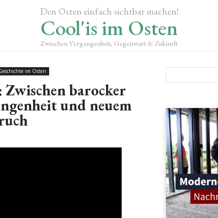
Den Osten einfach sichtbar machen!
Cool'is im Osten
Zwischen Vergangenheit, Gegenwart & Zukunft
Geschichte im Osten
: Zwischen barocker
angenheit und neuem
ruch