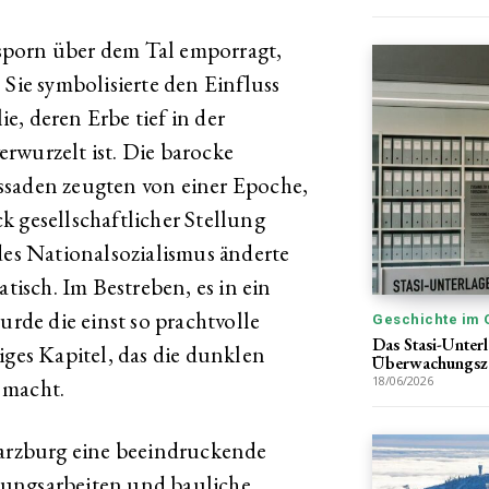
sporn über dem Tal emporragt,
 Sie symbolisierte den Einfluss
, deren Erbe tief in der
rwurzelt ist. Die barocke
ssaden zeugten von einer Epoche,
k gesellschaftlicher Stellung
s Nationalsozialismus änderte
atisch. Im Bestreben, es in ein
de die einst so prachtvolle
Geschichte im 
Das Stasi-Unter
iges Kapitel, das die dunklen
Überwachungsze
18/06/2026
 macht.
warzburg eine beeindruckende
rungsarbeiten und bauliche