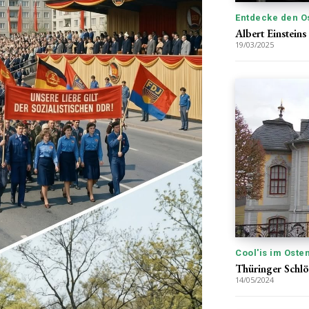
Entdecke den O
Albert Einstein
19/03/2025
Cool'is im Oste
Thüringer Schlö
14/05/2024