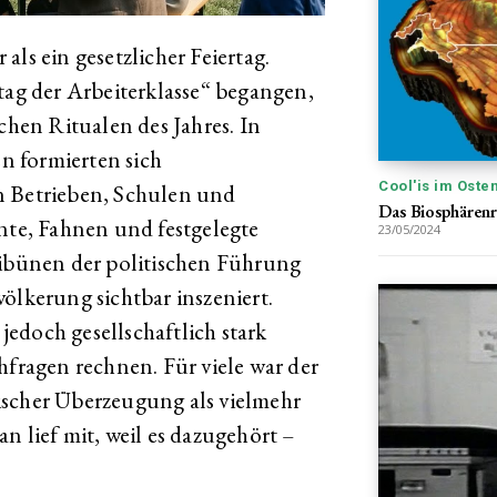
als ein gesetzlicher Feiertag.
tag der Arbeiterklasse“ begangen,
schen Ritualen des Jahres. In
n formierten sich
Cool'is im Oste
n Betrieben, Schulen und
Das Biosphärenr
ente, Fahnen und festgelegte
23/05/2024
ribünen der politischen Führung
ölkerung sichtbar inszeniert.
 jedoch gesellschaftlich stark
hfragen rechnen. Für viele war der
ischer Überzeugung als vielmehr
n lief mit, weil es dazugehört –
.