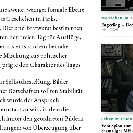
eine zweite, weniger formale Ebene.
as Geschehen in Parks,
Menschen im O
Engerling – De
k, Bier und Bratwurst bestimmten
14/10/2025
en den freien Tag für Ausflüge,
erorts entstand ein beinahe
e Mischung aus politischer
prägte den Charakter des Tages.
ur Selbstdarstellung. Bilder
er Botschaften sollten Stabilität
ich wurde der Anspruch
ernstaat zu sein, in dem die
h hinter den geordneten Bildern
Leben im Osten
Vom Spion zum P
altungen: von Überzeugung über
ehemaliger MfS-