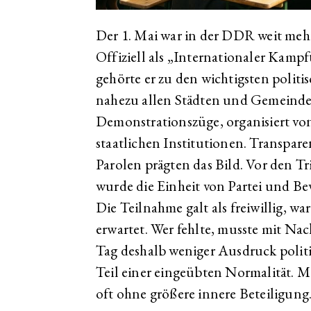
Der 1. Mai war in der DDR weit mehr 
Offiziell als „Internationaler Kampf
gehörte er zu den wichtigsten politi
nahezu allen Städten und Gemeinde
Demonstrationszüge, organisiert vo
staatlichen Institutionen. Transpar
Parolen prägten das Bild. Vor den T
wurde die Einheit von Partei und Bev
Die Teilnahme galt als freiwillig, war
erwartet. Wer fehlte, musste mit Nac
Tag deshalb weniger Ausdruck polit
Teil einer eingeübten Normalität. Ma
oft ohne größere innere Beteiligung