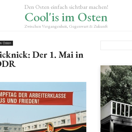
Den Osten einfach sichtbar machen!
Cool'is im Osten
Zwischen Vergangenheit, Gegenwart & Zukunft
im Osten
cknick: Der 1. Mai in
 DDR