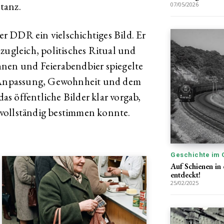
stanz.
07/05/2026
der DDR ein vielschichtiges Bild. Er
zugleich, politisches Ritual und
hnen und Feierabendbier spiegelte
n Anpassung, Gewohnheit und dem
s öffentliche Bilder klar vorgab,
vollständig bestimmen konnte.
Geschichte im 
Auf Schienen in
entdeckt!
25/02/2025