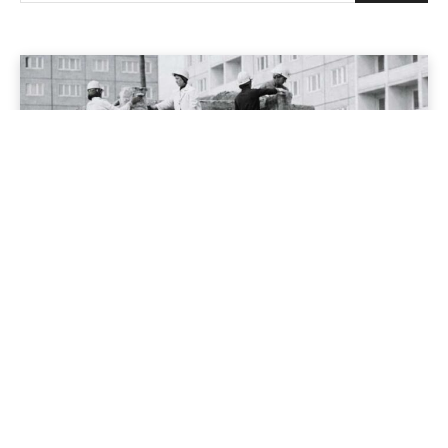
Cool'is im Osten
Ein Blick zurück auf die Jugend am DDR-Bau
18/02/2026