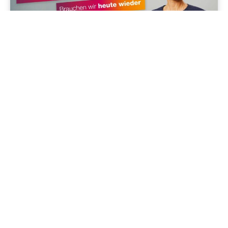
Jenapolis
Jena – Ehrlichkeit statt Zweckoptimismus: Was Bürger jetzt
erwarten dürfen!
19/06/2026
Geschichte im Osten
Zwischen Friedrichstraße, Astoria und Warnemünde: Wo sich