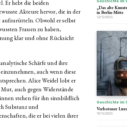
. Er hebt die beiden
Geschichte im 
„Das alte Kunst
ewusste Akteure hervor, die in der
in Berlin-Mitte
12/12/2025
t aufzurütteln. Obwohl er selbst
ewussten Frauen zu haben,
Meinung klar und ohne Rücksicht
analytische Schärfe und ihre
en einzunehmen, auch wenn diese
tsprechen. Alice Weidel lobt er
en Mut, auch gegen Widerstände
rinnen stehen für ihn sinnbildlich
Geschichte im 
urch Substanz und
Verbotener Luxu
10/12/2025
schaften, die er bei vielen ihrer