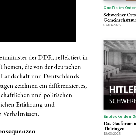
Cool'is im Oste
Schweriner Ortsb
Gemeinschaftsu
07/03/2025
nenminister der DDR, reflektiert in
 Themen, die von der deutschen
en Landschaft und Deutschlands
sagen zeichnen ein differenziertes,
lschaftlichen und politischen
nlichen Erfahrung und
 Verhältnissen.
Entdecke den O
Das Gauforum in
Thüringen
Konsequenzen
18/03/2025