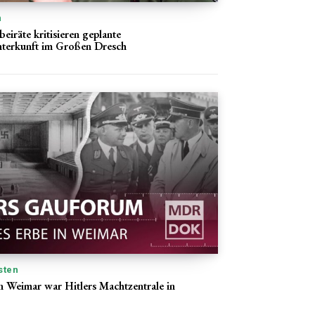
n
eiräte kritisieren geplante
nterkunft im Großen Dresch
sten
 Weimar war Hitlers Machtzentrale in