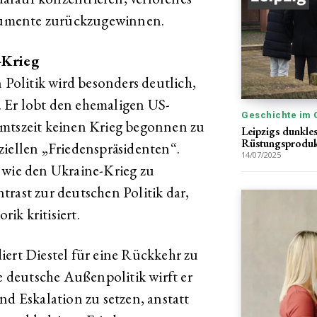
umente zurückzugewinnen.
-Krieg
n Politik wird besonders deutlich,
 Er lobt den ehemaligen US-
Geschichte im 
Amtszeit keinen Krieg begonnen zu
Leipzigs dunkle
Rüstungsproduk
ziellen „Friedenspräsidenten“.
14/07/2025
 wie den Ukraine-Krieg zu
trast zur deutschen Politik dar,
rik kritisiert.
iert Diestel für eine Rückkehr zu
deutsche Außenpolitik wirft er
nd Eskalation zu setzen, anstatt