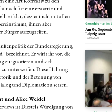
n eine Art Korrektiv zu den
cht nach für eine erstarrte und
ellt er klar, dass er nicht mit allen
ereinstimmt, ihnen aber
Geschichte im 
Am 04. Septemb
er Bürger aufzugreifen.
Leipzig statt
12/05/2025
e Außenpolitik der Bundesregierung,
“ bezeichnet. Er wirft ihr vor, die
g zu ignorieren und sich
 zu unterwerfen. Diese Haltung
Rhetorik und der Betonung von
Dialog und Diplomatie zu setzen.
t und Alice Weidel
erviews ist Diestels Würdigung von