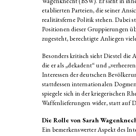
Wagenknecht (BSW). Er sieht in ihne
etablierten Parteien, die seiner Ansi
realitätsferne Politik stehen. Dabei st
Positionen dieser Gruppierungen üb
zugesteht, berechtigte Anliegen viel
Besonders kritisch sieht Diestel di
die er als „dekadent“ und „verheerend
Interessen der deutschen Bevölkerun
stattdessen internationalen Dogmen
spiegele sich in der kriegerischen 
Waffenlieferungen wider, statt auf 
Die Rolle von Sarah Wagenknech
Ein bemerkenswerter Aspekt des Int