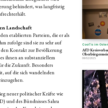
erung behindert, was langfristig
frechterhält.
hen Landschaft
den etablierten Parteien, die er als
hm zufolge sind sie zu sehr auf
Cool'is im Oste
i den Kontakt zur Bevölkerung
AfD Kreisverban
Oberbürgermeis
 es ihnen an substanziellem
08/02/2025
ür die Zukunft. Besonders
it, auf die sich wandelnden
einzugehen.
eg neuer politischer Kräfte wie
fD) und des Bündnisses Sahra