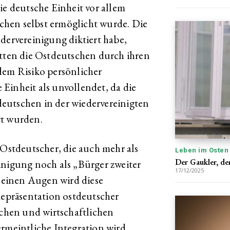
ie deutsche Einheit vor allem
hen selbst ermöglicht wurde. Die
dervereinigung diktiert habe,
ätten die Ostdeutschen durch ihren
dem Risiko persönlicher
Einheit als unvollendet, da die
eutschen in der wiedervereinigten
rt wurden.
 Ostdeutscher, die auch mehr als
Leben im Osten
Der Gaukler, der
inigung noch als „Bürger zweiter
17/12/2025
einen Augen wird diese
präsentation ostdeutscher
schen und wirtschaftlichen
ermeintliche Integration wird