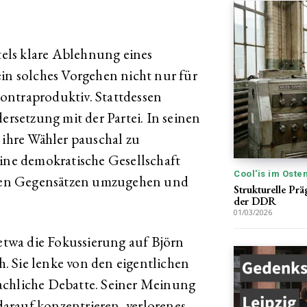
stels klare Ablehnung eines
ein solches Vorgehen nicht nur für
ontraproduktiv. Stattdessen
ersetzung mit der Partei. In seinen
 ihre Wähler pauschal zu
Eine demokratische Gesellschaft
Cool'is im Oste
schen Gegensätzen umzugehen und
Strukturelle Prä
der DDR
01/03/2026
 etwa die Fokussierung auf Björn
ch. Sie lenke von den eigentlichen
achliche Debatte. Seiner Meinung
 darauf konzentrieren, verlorenes