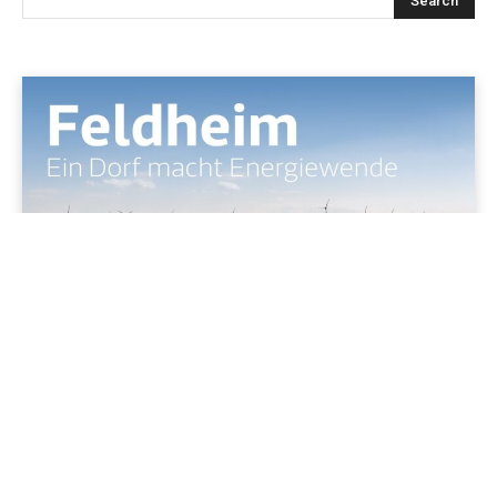
Jenapolis
Jena – Ehrlichkeit statt Zweckoptimismus: Was Bürger jetzt
erwarten dürfen!
19/06/2026