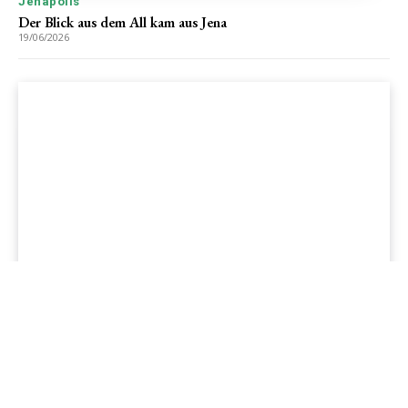
Jenapolis
Der Blick aus dem All kam aus Jena
19/06/2026
Jenapolis
Jena – Ehrlichkeit statt Zweckoptimismus: Was Bürger jetzt
erwarten dürfen!
19/06/2026