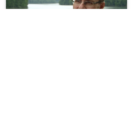
Jenapolis
Jena – Ehrlichkeit statt Zweckoptimismus: Was Bürger jetzt
erwarten dürfen!
19/06/2026
Geschichte im Osten