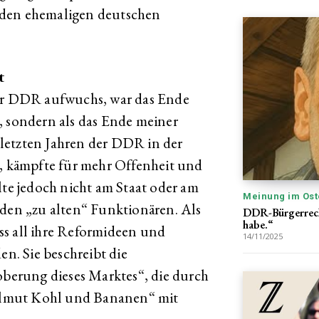
iden ehemaligen deutschen
t
der DDR aufwuchs, war das Ende
, sondern als das Ende meiner
n letzten Jahren der DDR in der
 kämpfte für mehr Offenheit und
lte jedoch nicht am Staat oder am
Meinung im Ost
 den „zu alten“ Funktionären. Als
DDR-Bürgerrecht
habe.“
dass all ihre Reformideen und
14/11/2025
. Sie beschreibt die
roberung dieses Marktes“, die durch
lmut Kohl und Bananen“ mit