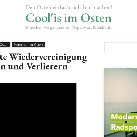
Den Osten einfach sichtbar machen!
Cool'is im Osten
Zwischen Vergangenheit, Gegenwart & Zukunft
 Osten
Menschen im Osten
hte Wiedervereinigung
rn und Verlierern