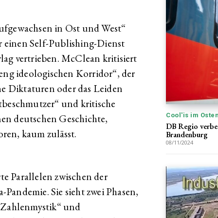
Aufgewachsen in Ost und West“
er einen Self-Publishing-Dienst
ag vertrieben. McClean kritisiert
„eng ideologischen Korridor“, der
che Diktaturen oder das Leiden
tbeschmutzer“ und kritische
Cool'is im Oste
nen deutschen Geschichte,
DB Regio verbes
ren, kaum zulässt.
Brandenburg
08/11/2024
e Parallelen zwischen der
-Pandemie. Sie sieht zwei Phasen,
 „Zahlenmystik“ und