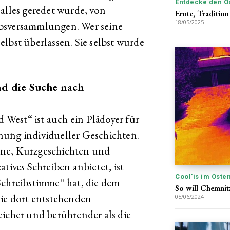
Entdecke den O
alles geredet wurde, von
Ernte, Traditio
18/05/2025
ebsversammlungen. Wer seine
lbst überlassen. Sie selbst wurde
nd die Suche nach
West“ ist auch ein Plädoyer für
nung individueller Geschichten.
ane, Kurzgeschichten und
tives Schreiben anbietet, ist
Cool'is im Oste
Schreibstimme“ hat, die dem
So will Chemnit
Die dort entstehenden
05/06/2024
eicher und berührender als die