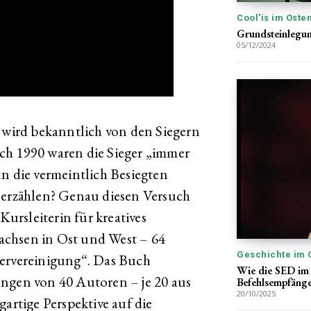
Cool'is im Oste
Grundsteinlegun
05/12/2024
 wird bekanntlich von den Siegern
ch 1990 waren die Sieger „immer
nn die vermeintlich Besiegten
 erzählen? Genau diesen Versuch
rsleiterin für kreatives
achsen in Ost und West – 64
Geschichte im 
dervereinigung“. Das Buch
Wie die SED im 
ungen von 40 Autoren – je 20 aus
Befehlsempfäng
20/10/2025
gartige Perspektive auf die