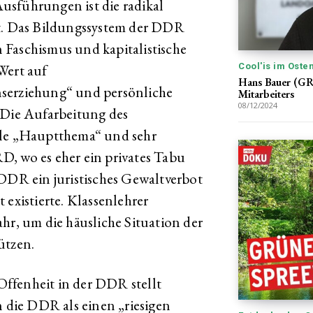
usführungen ist die radikal
st. Das Bildungssystem der DDR
 Faschismus und kapitalistische
Cool'is im Oste
Wert auf
Hans Bauer (GRH
nserziehung“ und persönliche
Mitarbeiters
08/12/2024
 Die Aufarbeitung des
ule „Hauptthema“ und sehr
, wo es eher ein privates Tabu
 DDR ein juristisches Gewaltverbot
 existierte. Klassenlehrer
hr, um die häusliche Situation der
ützen.
ffenheit in der DDR stellt
n die DDR als einen „riesigen