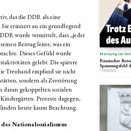
tiv, das die DDR als eine
. Sie erinnert an ein grundlegend
r DDR wurde vermittelt, dass „jeder
seinen Beitrag leiste, was ein
brachte. Dieses Gefühl wurde
Meinung im Ost
Russischer Botsc
aktivitäten gelebt. Die spätere
Spannungsfeld 
ie Treuhand empfand sie nicht
17/04/2025
tätten, sondern als Zerstörung
n daran gekoppelten sozialen
 Kindergärten. Proteste dagegen,
, fänden heute kaum Beachtung.
 des Nationalsozialismus