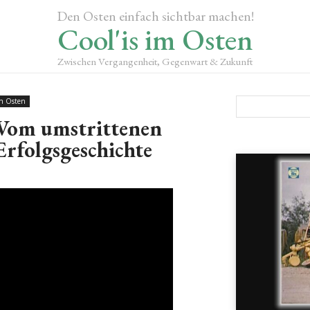
Den Osten einfach sichtbar machen!
Cool'is im Osten
Zwischen Vergangenheit, Gegenwart & Zukunft
n Osten
om umstrittenen
rfolgsgeschichte