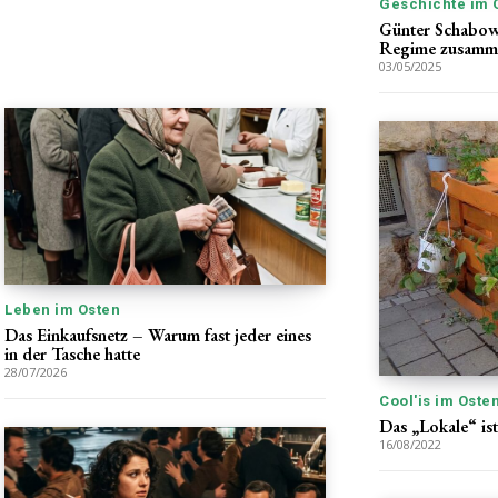
Geschichte im 
Günter Schabows
Regime zusamm
03/05/2025
Leben im Osten
Das Einkaufsnetz – Warum fast jeder eines
in der Tasche hatte
28/07/2026
Cool'is im Oste
Das „Lokale“ is
16/08/2022