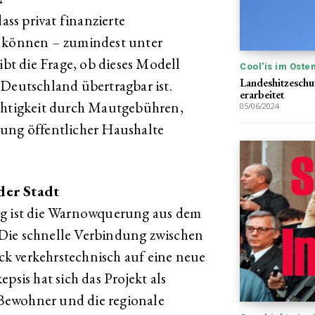
ss privat finanzierte
n können – zumindest unter
t die Frage, ob dieses Modell
Cool'is im Oste
Landeshitzesch
 Deutschland übertragbar ist.
erarbeitet
echtigkeit durch Mautgebühren,
05/06/2024
tung öffentlicher Haushalte
der Stadt
ng ist die Warnowquerung aus dem
Die schnelle Verbindung zwischen
k verkehrstechnisch auf eine neue
psis hat sich das Projekt als
e Bewohner und die regionale