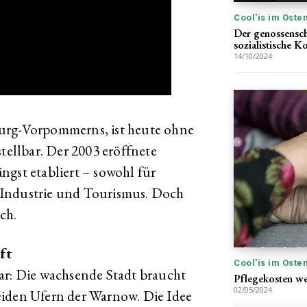
Cool'is im Oste
Der genossensc
sozialistische K
14/10/2024
burg-Vorpommerns, ist heute ohne
ellbar. Der 2003 eröffnete
ngst etabliert – sowohl für
 Industrie und Tourismus. Doch
ch.
ft
Cool'is im Oste
ar: Die wachsende Stadt braucht
Pflegekosten we
02/05/2024
eiden Ufern der Warnow. Die Idee