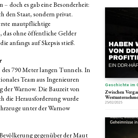
 – doch es gab eine Besonderheit:
h den Staat, sondern privat.
rste mautpflichtige
, das ohne öffentliche Gelder
die anfangs auf Skepsis stieß.
r
au des 790 Meter langen Tunnels. In
ationales Team aus Ingenieuren
Geschichte im 
g der Warnow. Die Bauzeit von
Zwischen Verga
Westunternehm
och die Herausforderung wurde
25/02/2025
 Fahrzeuge unter der Warnow
 Bevölkerung gegenüber der Maut