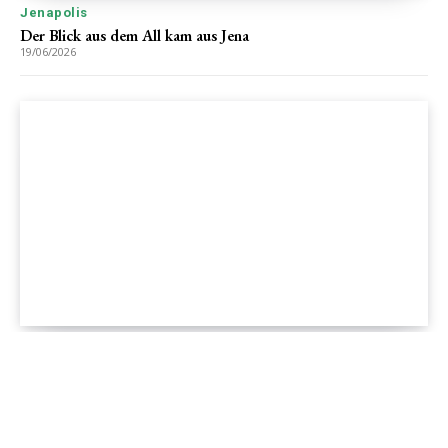
Jenapolis
Der Blick aus dem All kam aus Jena
19/06/2026
Jenapolis
Jena – Ehrlichkeit statt Zweckoptimismus: Was Bürger jetzt
erwarten dürfen!
19/06/2026