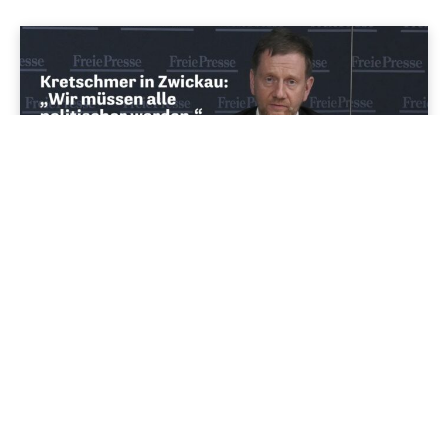
Cool'is im Osten
Michael Kretschmer zwischen Koalitionsoptimismus und
harter Finanzpolitik
27/03/2025