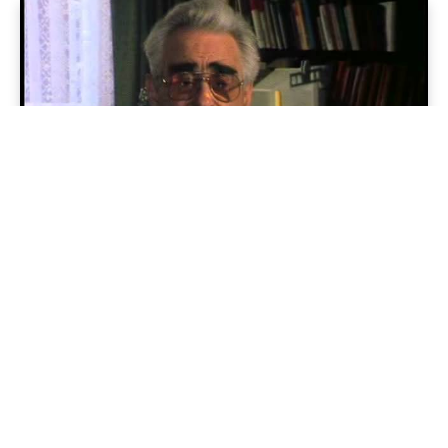
Geschichte im Osten
Die Illusion des Plans: Warum die DDR-Wirtschaft eine
„gescheiterte Utopie“ war
08/09/2025