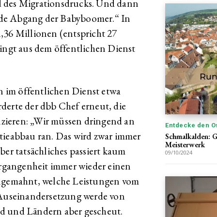
d des Migrationsdrucks. Und dann
zende Abgang der Babyboomer.“ In
,36 Millionen (entspricht 27
dingt aus dem öffentlichen Dienst
 im öffentlichen Dienst etwa
derte der dbb Chef erneut, die
zieren: „Wir müssen dringend an
Entdecke den O
tieabbau ran. Das wird zwar immer
Schmalkalden: Ge
Meisterwerk
ber tatsächliches passiert kaum
09/10/2024
Vergangenheit immer wieder einen
angemahnt, welche Leistungen vom
e Auseinandersetzung werde von
d und Ländern aber gescheut.