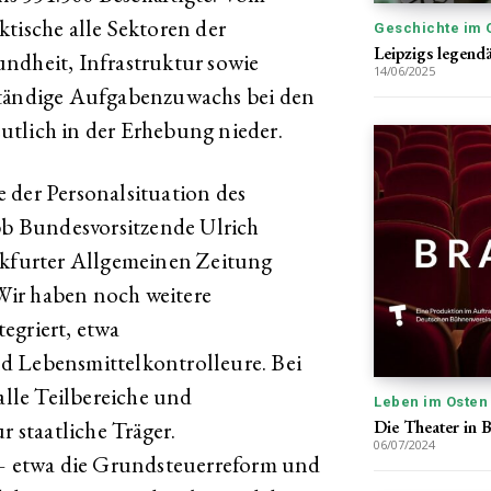
tische alle Sektoren der
Geschichte im 
Leipzigs legend
ndheit, Infrastruktur sowie
14/06/2025
ständige Aufgabenzuwachs bei den
utlich in der Erhebung nieder.
 der Personalsituation des
dbb Bundesvorsitzende Ulrich
ankfurter Allgemeinen Zeitung
Wir haben noch weitere
egriert, etwa
d Lebensmittelkontrolleure. Bei
alle Teilbereiche und
Leben im Osten
Die Theater in 
r staatliche Träger.
06/07/2024
 etwa die Grundsteuerreform und