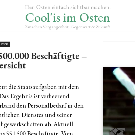
Den Osten einfach sichtbar machen!
Cool'is im Osten
Zwischen Vergangenheit, Gegenwart & Zukunft
 Osten
500.000 Beschäftigte –
ersicht
ut die Staatsaufgaben mit dem
as Ergebnis ist verheerend.
erband den Personalbedarf in den
ntlichen Dienstes und seiner
achgewerkschaften ab. Aktuell
s 551.500 Beschäftigte. Vom