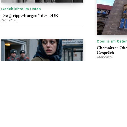
Geschichte im Osten
Die „Tripperburgen“ der DDR
24/06/2026
Cool'is im Oste
Chemnitzer Ober
Gespräch
24/05/2024
Geschichte im Osten
Verdrängt, verfolgt, verurteilt –
Prostitution und der „Asozialen“-Paragraph
in der DDR
24/06/2026