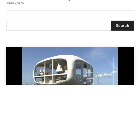
19/06/2026
Jenapolis
Jena – Ehrlichkeit statt Zweckoptimismus: Was Bürger jetzt
erwarten dürfen!
19/06/2026