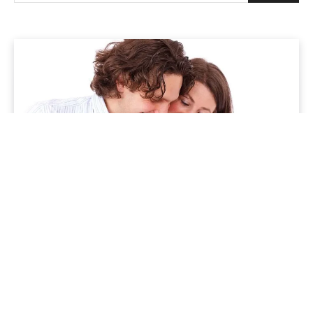
Jenapolis
Jena – Ehrlichkeit statt Zweckoptimismus: Was Bürger jetzt
erwarten dürfen!
19/06/2026