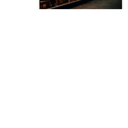
Geschichte im Osten
Devisenbeschaffung und
Zweiklassenökonomie: Von Interhotels zum
Straßenstrich
24/06/2026
Geschichte im Osten