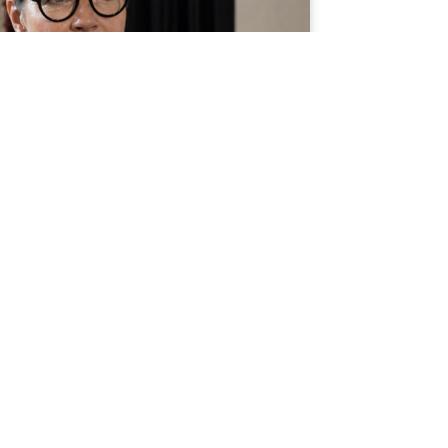
n
tten der Treuhand: Warum der Kampf um das
r ist als ein Mietstreit