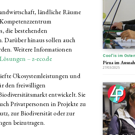
andwirtschaft, ländliche Räume
s Kompetenzzentrum
es, die bestehenden
n. Darüber hinaus sollen auch
rden. Weitere Informationen
Cool'is im Oste
 Lösungen – z-eco.de
Pirna im Ausna
27/03/2025
riefte Ökosystemleistungen und
ür den freiwilligen
iodiversitätsmarkt entwickelt. Sie
ch Privatpersonen in Projekte zu
z, zur Biodiversität oder zur
ngen beizutragen.