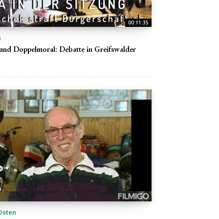
00:11:35
n
und Doppelmoral: Debatte in Greifswalder
Osten