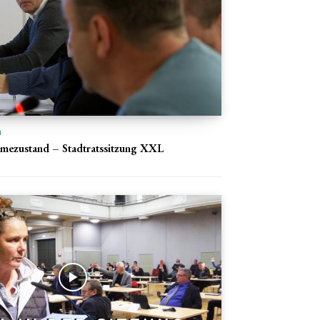
n
hmezustand – Stadtratssitzung XXL