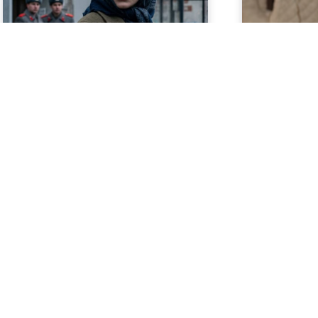
Geschichte im Osten
Verdrängt, verfolgt, verurteilt –
Cool'is im Oste
Prostitution und der „Asozialen“-Paragraph
Der lange Scha
in der DDR
„Theater Ost“ meh
24/06/2026
21/01/2026
Geschichte im Osten