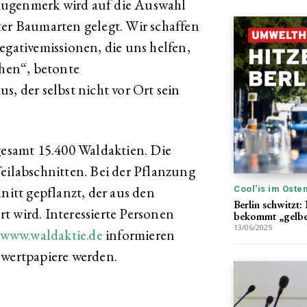
Augenmerk wird auf die Auswahl
ter Baumarten gelegt. Wir schaffen
egativemissionen, die uns helfen,
chen“, betonte
s, der selbst nicht vor Ort sein
sgesamt 15.400 Waldaktien. Die
Teilabschnitten. Bei der Pflanzung
nitt gepflanzt, der aus den
Cool'is im Oste
Berlin schwitzt:
t wird. Interessierte Personen
bekommt „gelbe
13/06/2025
www.waldaktie.de
informieren
ertpapiere werden.