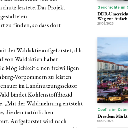
chutz leistete. Das Projekt
Geschichte im 
DDR-Umerziehun
ugestalteten
Weg zur Aufarb
rt zu finden, so dass dort
28/08/2025
mit der Waldaktie aufgeforstet, d.h.
uf von Waldaktien haben
 Möglichkeit einen freiwilligen
nburg-Vorpommern zu leisten.
enauer im Landnutzungssektor
Wald bindet Kohlenstoffdioxid
. „Mit der Waldmehrung entsteht
Cool'is im Oste
e, die den natürlichen
Dresdens Märkte
tert. Aufgeforstet wird nach
06/05/2024