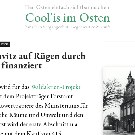
Den Osten einfach sichtbar machen!
Cool'is im Osten
Zwischen Vergangenheit, Gegenwart & Zukunft
 Osten
vitz auf Rügen durch
finanziert
wird für das
Waldaktien-Projekt
 dem Projektträger Forstamt
ertpapiere des Ministeriums für
liche Räume und Umwelt und den
t wird der erste Abschnitt u.a.
e mit dem Kauf von 415