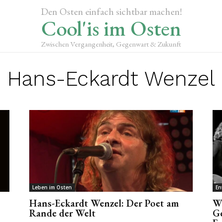
Den Osten einfach sichtbar machen!
Cool'is im Osten
Zwischen Vergangenheit, Gegenwart & Zukunft
Hans-Eckardt Wenzel
Leben im Osten
En
Hans-Eckardt Wenzel: Der Poet am
We
Rande der Welt
Ge