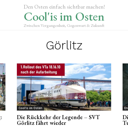
Den Osten einfach sichtbar machen!
Cool'is im Osten
Zwischen Vergangenheit, Gegenwart & Zukunft
Görlitz
Cool'is im Osten
En
:
Die Rückkehr der Legende – SVT
Di
Görlitz fährt wieder
Tu