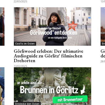
22/05/2025
13/
Cool'is im Osten
En
Görliwood erleben: Der ultimative
Gö
Audioguide zu Görlitz‘ filmischen
de
Drehorten
28/
13/02/2025
Entdecke den Osten