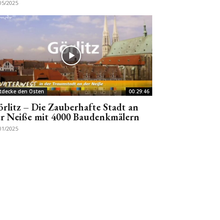
05/2025
tdecke den Osten
00:29:46
rlitz – Die Zauberhafte Stadt an
r Neiße mit 4000 Baudenkmälern
01/2025