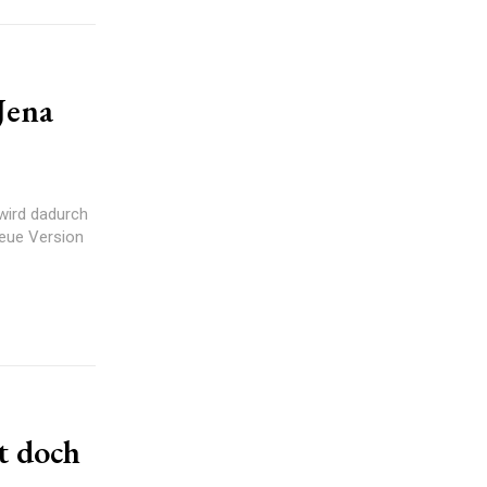
Jena
wird dadurch
neue Version
t doch