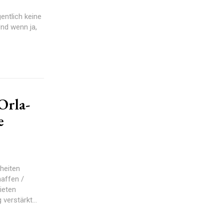
entlich keine
nd wenn ja,
Orla-
e
heiten
affen /
ieten
verstärkt...