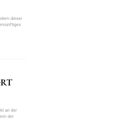
lern dieser
vernünftiges
ORT
kt an der
enn der