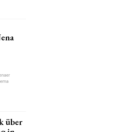
Jena
Jenaer
hema
k über
g in