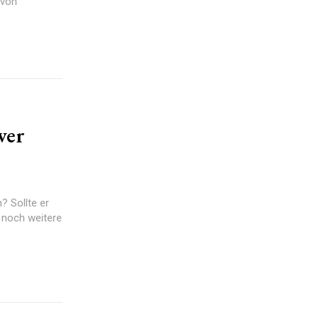
wer
? Sollte er
s noch weitere