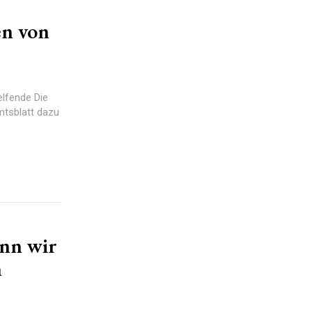
en von
ende Die
mtsblatt dazu
enn wir
n