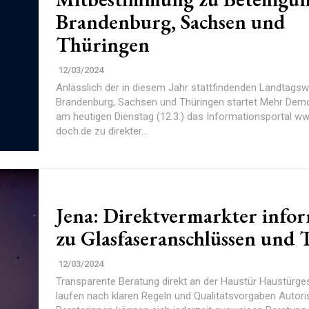
Brandenburg, Sachsen und
Thüringen
12/03/2024
Anlässlich der in diesem Jahr stattfindenden Landtagsw
Brandenburg, Sachsen und Thüringen startet Mehr Demok
am heutigen Dienstag (12.3.) das Informationsportal 
doch.de zu direkter...
Jena: Direktvermarkter info
zu Glasfaseranschlüssen und
12/03/2024
Transparente Beratung direkt an der Haustür Haustürgeschäfte
laufen nach klaren Regeln und Qualitätsvorgaben Autorisierte