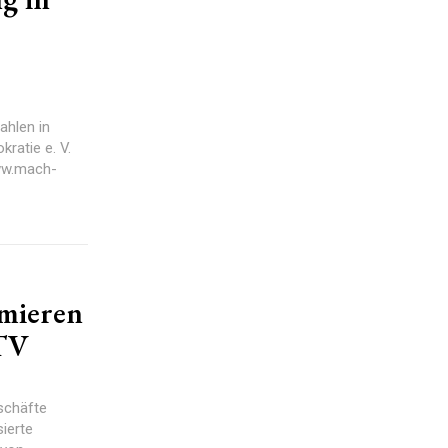
ahlen in
ratie e. V.
www.mach-
rmieren
 TV