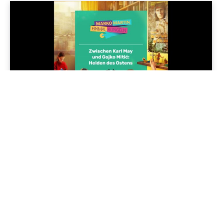
Geschichte im Osten
Kindheit im Osten: Wigwam bauen, Bücher tauschen, Helden
finden
30/05/2025