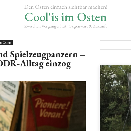
Den Osten einfach sichtbar machen!
Cool'is im Osten
Zwischen Vergangenheit, Gegenwart & Zukunft
im Osten
nd Spielzeugpanzern –
 DDR-Alltag einzog