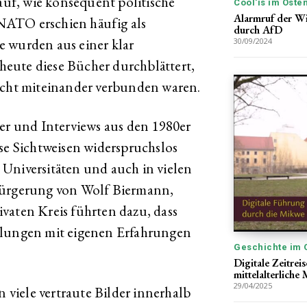
 auf, wie konsequent politische
Cool'is im Oste
Alarmruf der Wi
NATO erschien häufig als
durch AfD
e wurden aus einer klar
30/09/2024
 heute diese Bücher durchblättert,
richt miteinander verbunden waren.
her und Interviews aus den 1980er
ese Sichtweisen widerspruchslos
Universitäten und auch in vielen
bürgerung von Wolf Biermann,
vaten Kreis führten dazu, dass
llungen mit eigenen Erfahrungen
Geschichte im 
Digitale Zeitreis
mittelalterliche
29/04/2025
viele vertraute Bilder innerhalb