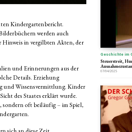
lten Kindergartenbericht.
Bilderbüchern werden auch
 Hinweis in vergilbten Akten, der
Geschichte im 
Steuerstreit, Hu
Ausnahmezusta
alien und Erinnerungen aus der
07/04/2025
olche Details. Erziehung
ng und Wissensvermittlung. Kinder
Sicht des Staates erklärt wurde.
 sondern oft beiläufig – im Spiel,
indergarten.
 sich an diese Zeit