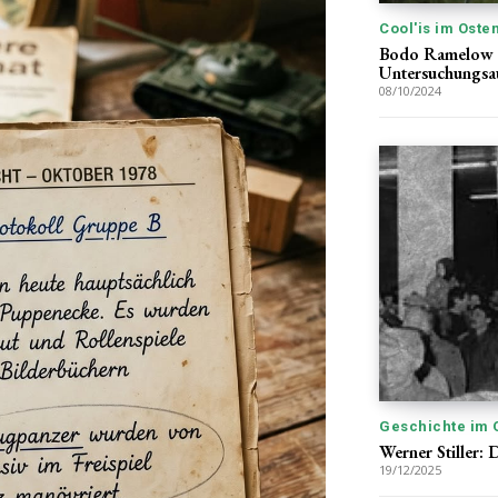
Cool'is im Oste
Bodo Ramelow zw
Untersuchungsa
08/10/2024
Geschichte im 
Werner Stiller: D
19/12/2025