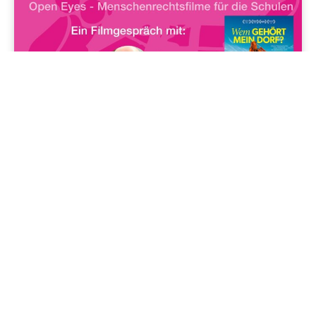
Cool'is im Osten
„Wem gehört mein Dorf“ – Das Ringen um Göhrens Zukunft
02/06/2025