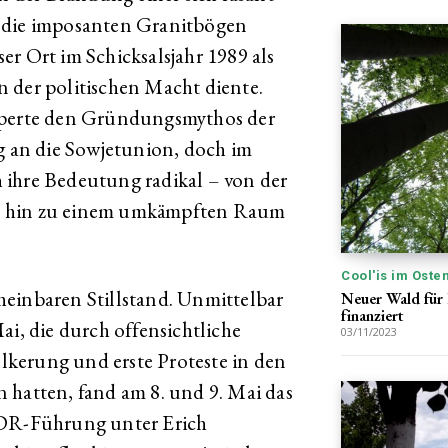
h die imposanten Granitbögen
eser Ort im Schicksalsjahr 1989 als
 der politischen Macht diente.
örperte den Gründungsmythos der
an die Sowjetunion, doch im
 ihre Bedeutung radikal – von der
uale hin zu einem umkämpften Raum
Cool'is im Oste
einbaren Stillstand. Unmittelbar
Neuer Wald für 
finanziert
, die durch offensichtliche
03/11/2023
kerung und erste Proteste in den
 hatten, fand am 8. und 9. Mai das
DDR-Führung unter Erich