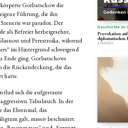
rkörperte Gorbatschow die
eigene Führung, die ihn
e Szenerie war paradox: Der
Geschichte im 
 als Befreier herbeigesehnt,
Provokation auf
diplomatischen 
Glasnost und Perestroika, während
27/04/2025
iers“ im Hintergrund schweigend
 zu Ende ging. Gorbatschows
h die Rückendeckung, die das
t hatte.
tlud sich die aufgestaute
ggressiven Tabubruch. In der
 das Ehrenmal, das
ligtum galt, massiv beschmiert.
e „Besatzer raus“ und „Sprengt