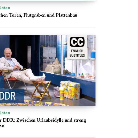
Osten
chen Toren, Flutgraben und Plattenbau
Osten
er DDR: Zwischen Urlaubsidylle und streng
ze