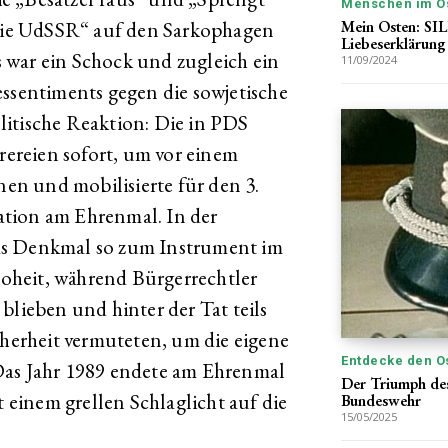
Menschen im O
Mein Osten: SI
 die UdSSR“ auf den Sarkophagen
Liebeserklärung
 war ein Schock und zugleich ein
11/09/2024
essentiments gegen die sowjetische
politische Reaktion: Die in PDS
ereien sofort, um vor einem
n und mobilisierte für den 3.
tion am Ehrenmal. In der
as Denkmal so zum Instrument im
oheit, während Bürgerrechtler
blieben und hinter der Tat teils
cherheit vermuteten, um die eigene
Entdecke den O
Das Jahr 1989 endete am Ehrenmal
Der Triumph de
t einem grellen Schlaglicht auf die
Bundeswehr
15/05/2025