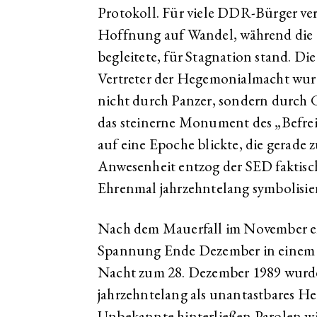
Protokoll. Für viele DDR-Bürger ve
Hoffnung auf Wandel, während die 
begleitete, für Stagnation stand. Di
Vertreter der Hegemonialmacht wurde
nicht durch Panzer, sondern durch 
das steinerne Monument des „Befre
auf eine Epoche blickte, die gerade
Anwesenheit entzog der SED faktisc
Ehrenmal jahrzehntelang symbolisier
Nach dem Mauerfall im November en
Spannung Ende Dezember in einem a
Nacht zum 28. Dezember 1989 wurde
jahrzehntelang als unantastbares Hei
Unbekannte hinterließen Parolen wi