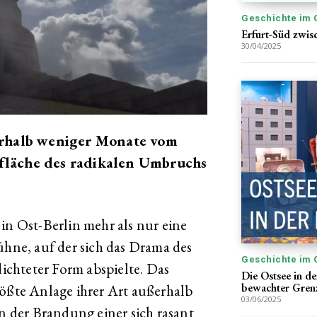
Geschichte im 
Erfurt-Süd zwis
30/04/2025
erhalb weniger Monate vom
nsfläche des radikalen Umbruchs
in Ost-Berlin mehr als nur eine
ühne, auf der sich das Drama des
Geschichte im 
chteter Form abspielte. Das
Die Ostsee in d
bewachter Gren
rößte Anlage ihrer Art außerhalb
03/06/2025
in der Brandung einer sich rasant