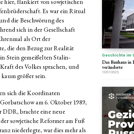
 hier, flankiert von sowjetischen
enbrüderschaft. Es war ein Ritual
k und die Beschwörung des
hrend sich in der Gesellschaft
 Ehrenmal als Ort der
e, die den Bezug zur Realität
Geschichte im 
in Stein gemeißelten Stalin-
Das Bauhaus in 
 Kraft des Volkes sprachen, und
veränderte
13/07/2025
 kaum größer sein.
en sich die Koordinaten
 Gorbatschow am 6. Oktober 1989,
er DDR, brachte eine neue
 der sowjetische Reformer am Fuß
anz niederlegte, war dies mehr als