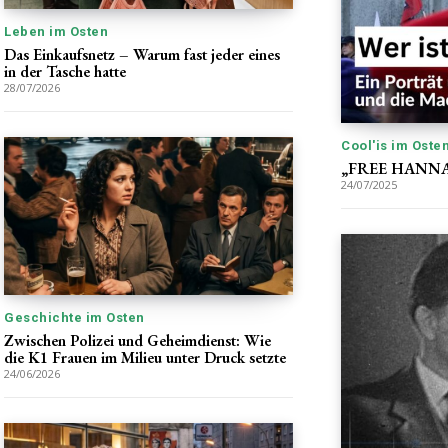
Leben im Osten
Das Einkaufsnetz – Warum fast jeder eines
in der Tasche hatte
28/07/2026
Cool'is im Oste
„FREE HANNA“:
24/07/2025
Geschichte im Osten
Zwischen Polizei und Geheimdienst: Wie
die K1 Frauen im Milieu unter Druck setzte
24/06/2026