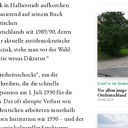
 in Halberstadt aufhorchen
basierend auf seinem Buch
atischen
schlands seit 1989/90, deren
 aktuelle antidemokratische
czuk, stehe man vor der Wahl:
tie versus Diktatur.“
reiheitsschocks“, um die
hreiben, die die schnelle
Cool'is im Oste
Vor allem junge
union am 1. Juli 1990 für die
Ostdeutschland
. Der oft abrupte Verlust von
20/08/2024
deutschen arbeiteten innerhalb
ben Institution wie 1990 – und der
sowie kultureller Strukturen