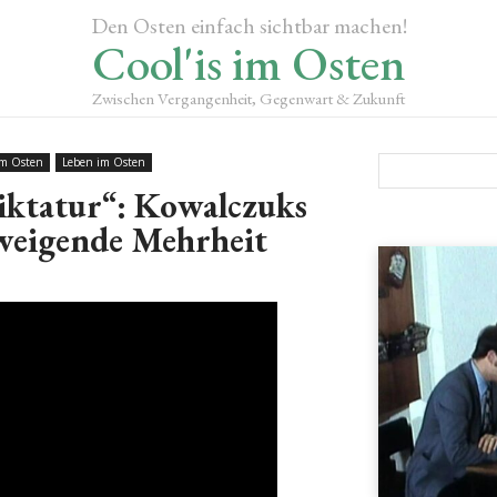
Den Osten einfach sichtbar machen!
Cool'is im Osten
Zwischen Vergangenheit, Gegenwart & Zukunft
im Osten
Leben im Osten
iktatur“: Kowalczuks
weigende Mehrheit