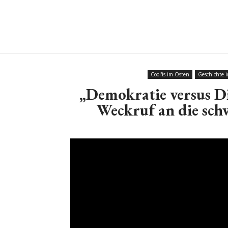
Cool'is im Osten
Geschichte 
„Demokratie versus D
Weckruf an die sch