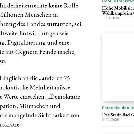
Cool'is im Oste
Minderheitenrechte keine Rolle
Hohe Mobilisier
Wahlkämpfe im 
0 Millionen Menschen in
18/11/2024
hrung des Landes zutrauten, sei
eltweite Entwicklungen wie
g, Digitalisierung und eine
 die aus Gegnern Feinde mache,
zu.
dringlich an die „anderen 75
mokratische Mehrheit müsse
re Werte einstehen. „Demokratie
zipation, Mitmachen und
Entdecke den O
e die mangelnde Sichtbarkeit von
Das Stadt-Bad Go
01/04/2025
mokratie.