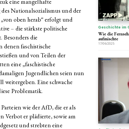
zuk eine mangelhafte
g des Nationalsozialismus und der
t „von oben herab“ erfolgt und
ive – die stärkste politische
Geschichte im 
Wie die Fernse
t. Besonders die
aufmischte
17/06/2025
in denen faschistische
stießen und von Teilen der
ten eine „faschistische
 damaligen Jugendlichen seien nun
ell weitergeben. Eine schwache
diese Problematik.
 Parteien wie der AfD, die er als
en Verbot er plädierte, sowie am
dgesetz und strebten eine