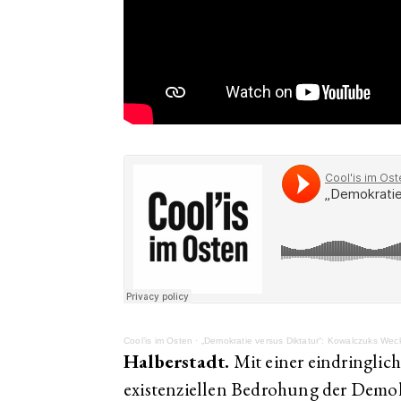
Cool’is im Osten
·
„Demokratie versus Diktatur“: Kowalczuks Wec
Halberstadt.
Mit einer eindringlic
existenziellen Bedrohung der Demok