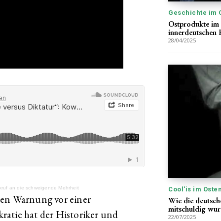
Geschichte im 
Ostprodukte im 
innerdeutschen 
28/04/2025
kruf an die schweigende Mehrheit
Cool'is im Oste
hen Warnung vor einer
Wie die deutsche
mitschuldig wu
ratie hat der Historiker und
22/07/2025