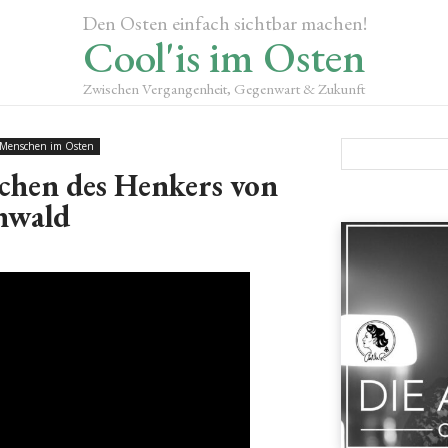
Den Osten einfach sichtbar machen!
Cool'is im Osten
Zwischen Vergangenheit, Gegenwart & Zukunft
Menschen im Osten
chen des Henkers von
nwald