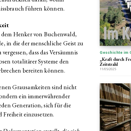
issbrauch führen können.
eit
, dem Henker von Buchenwald,
de, in die der menschliche Geist zu
zu vergessen, dass das Versäumnis
Geschichte im 
„Kraft durch Fr
sen totalitärer Systeme den
Zeitstrahl
rbrechen bereiten können.
11/05/2025
nen Grausamkeiten sind nicht
 sondern ein immerwährender
eden Generation, sich für die
reiheit einzusetzen.
 Dokumentation erstellt, die sich