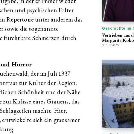
fgabe, in der er immer wieder
schen und psychischen Folter
sein Repertoire unter anderem das
er sowie die sogenannte
Geschichte im 
Vertrieben aus d
ne furchtbare Schmerzen durch
Margarita Koko
03/06/2025
und Horror
uchenwald, der im Juli 1937
ntrast zur Kultur der Region.
ürlichen Schönheit und der Nähe
 zur Kulisse eines Grauens, das
Schlagzeilen machte. Hier,
 entwickelte sich ein grausamer
ckung.