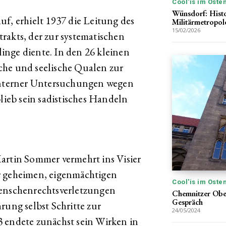
Cool'is im Oste
Wünsdorf: Histo
f, erhielt 1937 die Leitung des
Militärmetropol
15/02/2026
rakts, der zur systematischen
nge diente. In den 26 kleinen
che und seelische Qualen zur
 interner Untersuchungen wegen
eb sein sadistisches Handeln
artin Sommer vermehrt ins Visier
r geheimen, eigenmächtigen
Cool'is im Oste
nschenrechtsverletzungen
Chemnitzer Ober
Gespräch
rung selbst Schritte zur
24/05/2024
 endete zunächst sein Wirken in