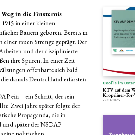
Weg in die Finsternis
1915 in einer kleinen
facher Bauern geboren. Bereits in
n einer rauen Strenge geprägt. Der
rbeiten und der disziplinierte
eßen ihre Spuren. In einer Zeit
wälzungen offenbarte sich bald
 die damals Deutschland erfassten.
Cool'is im Oste
KTV auf dem Weg
Kröpeliner-Tor-
AP ein – ein Schritt, der sein
22/01/2025
te. Zwei Jahre später folgte der
istische Propaganda, die in
nd und später der NSDAP
 seine politischen