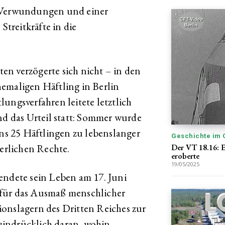
n Verwundungen und einer
treitkräfte in die
n verzögerte sich nicht – in den
emaligen Häftling in Berlin
ungsverfahren leitete letztlich
nd das Urteil statt: Sommer wurde
s 25 Häftlingen zu lebenslanger
Geschichte im 
gerlichen Rechte.
Der VT 18.16: E
eroberte
19/05/2025
endete sein Leben am 17. Juni
 für das Ausmaß menschlicher
onslagern des Dritten Reiches zur
eindrücklich daran, wohin