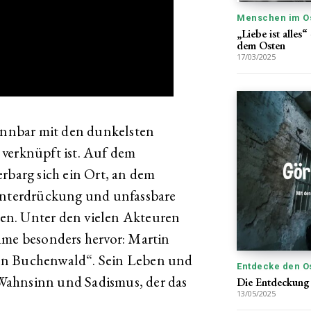
Menschen im O
„Liebe ist alle
dem Osten
17/03/2025
ennbar mit den dunkelsten
 verknüpft ist. Auf dem
rbarg sich ein Ort, an dem
 Unterdrückung und unfassbare
en. Unter den vielen Akteuren
ame besonders hervor: Martin
on Buchenwald“. Sein Leben und
Entdecke den O
Wahnsinn und Sadismus, der das
Die Entdeckung 
13/05/2025