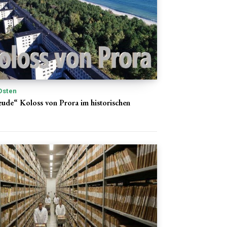
Osten
eude“ Koloss von Prora im historischen