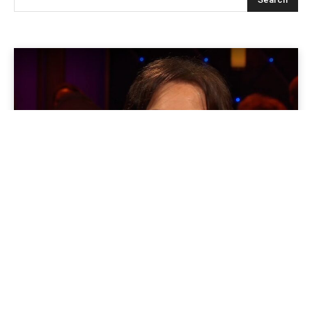
Meinung im Osten
Nach dem Abschied: Ute Freudenberg über ein Leben mit
Parkinson
15/01/2026