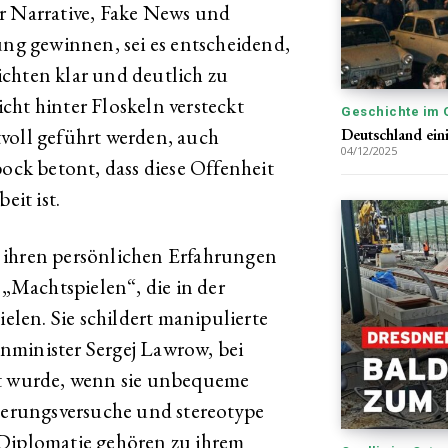
r Narrative, Fake News und
g gewinnen, sei es entscheidend,
chten klar und deutlich zu
cht hinter Floskeln versteckt
Geschichte im 
voll geführt werden, auch
Deutschland ein
04/12/2025
ck betont, dass diese Offenheit
eit ist.
 ihren persönlichen Erfahrungen
Machtspielen“, die in der
ielen. Sie schildert manipulierte
nminister Sergej Lawrow, bei
ht wurde, wenn sie unbequeme
erungsversuche und stereotype
 Diplomatie gehören zu ihrem