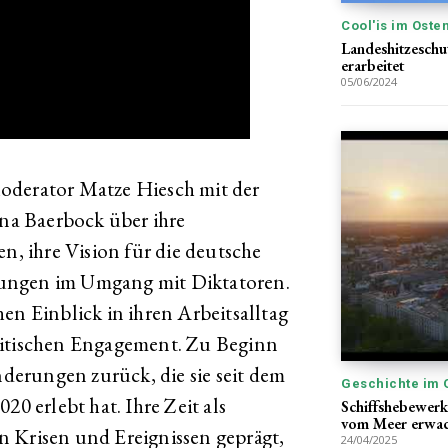
Cool'is im Oste
Landeshitzesch
erarbeitet
05/06/2024
oderator Matze Hiesch mit der
a Baerbock über ihre
en, ihre Vision für die deutsche
ungen im Umgang mit Diktatoren.
en Einblick in ihren Arbeitsalltag
litischen Engagement. Zu Beginn
änderungen zurück, die sie seit dem
Geschichte im 
20 erlebt hat. Ihre Zeit als
Schiffshebewerk
vom Meer erwac
n Krisen und Ereignissen geprägt,
24/04/2025