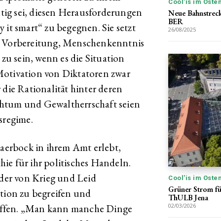
Cool'is im Oste
chtig sei, diesen Herausforderungen
Neue Bahnstreck
BER
 it smart“ zu begegnen. Sie setzt
26/08/2025
er Vorbereitung, Menschenkenntnis
u sein, wenn es die Situation
e Motivation von Diktatoren zwar
 die Rationalität hinter deren
chtum und Gewaltherrschaft seien
sregime.
Baerbock in ihrem Amt erlebt,
ie für ihr politisches Handeln.
lder von Krieg und Leid
Cool'is im Oste
Grüner Strom fü
ation zu begreifen und
ThULB Jena
effen. „Man kann manche Dinge
02/03/2026