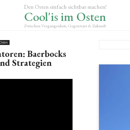
Den Osten einfach sichtbar machen!
Cool'is im Osten
Zwischen Vergangenheit, Gegenwart & Zukunft
 Osten
toren: Baerbocks
nd Strategien