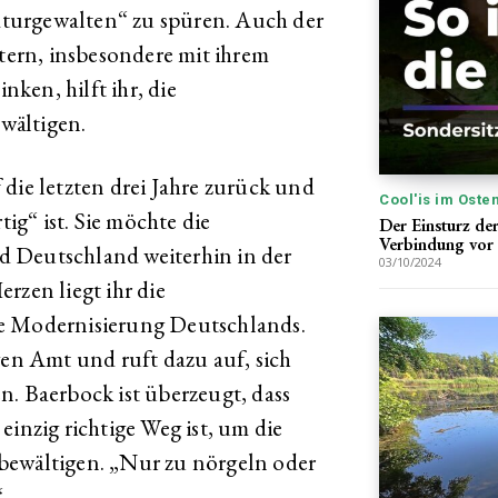
turgewalten“ zu spüren. Auch der
ern, insbesondere mit ihrem
ken, hilft ihr, die
wältigen.
die letzten drei Jahre zurück und
Cool'is im Oste
tig“ ist. Sie möchte die
Der Einsturz de
Verbindung vor
 Deutschland weiterhin in der
03/10/2024
rzen liegt ihr die
ie Modernisierung Deutschlands.
gen Amt und ruft dazu auf, sich
n. Baerbock ist überzeugt, dass
einzig richtige Weg ist, um die
bewältigen. „Nur zu nörgeln oder
“