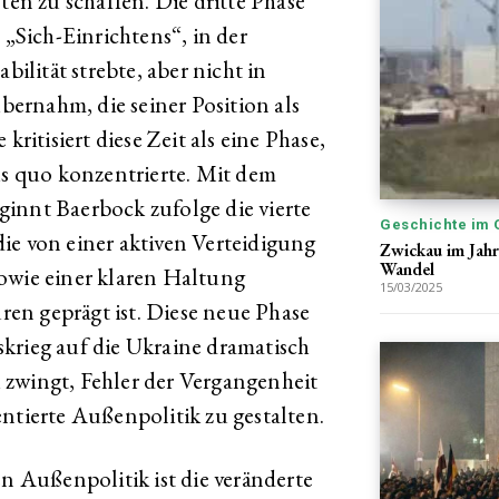
ten zu schaffen. Die dritte Phase
 „Sich-Einrichtens“, in der
lität strebte, aber nicht in
ernahm, die seiner Position als
kritisiert diese Zeit als eine Phase,
us quo konzentrierte. Mit dem
innt Baerbock zufolge die vierte
Geschichte im 
ie von einer aktiven Verteidigung
Zwickau im Jahr
Wandel
owie einer klaren Haltung
15/03/2025
en geprägt ist. Diese neue Phase
krieg auf die Ukraine dramatisch
 zwingt, Fehler der Vergangenheit
ntierte Außenpolitik zu gestalten.
en Außenpolitik ist die veränderte