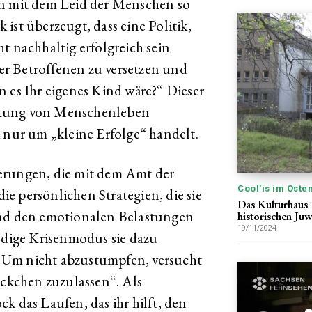
an mit dem Leid der Menschen so
k ist überzeugt, dass eine Politik,
t nachhaltig erfolgreich sein
 der Betroffenen zu versetzen und
n es Ihr eigenes Kind wäre?“ Dieser
Rettung von Menschenleben
i nur um „kleine Erfolge“ handelt.
erungen, die mit dem Amt der
Cool'is im Oste
e persönlichen Strategien, die sie
Das Kulturhaus 
und den emotionalen Belastungen
historischen Juw
19/11/2024
ändige Krisenmodus sie dazu
n. Um nicht abzustumpfen, versucht
ückchen zuzulassen“. Als
k das Laufen, das ihr hilft, den