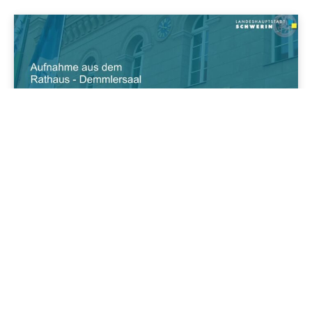
Cool'is im Osten
Schwerin sichert Haushalt 2025: Stadtvertretung beschließt
Gewerbesteuer-Anhebung
27/05/2025