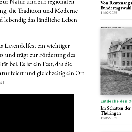
e zur Natur und zur regionalen
Von Rentenangst
Bundestagswahl
tung, die Tradition und Moderne
11/02/2025
und lebendig das ländliche Leben
s Lavendelfest ein wichtiger
rs und trägt zur Förderung des
 bei. Es ist ein Fest, das die
r feiert und gleichzeitig ein Ort
st.
Entdecke den O
Im Schatten der
Thüringen
15/05/2025