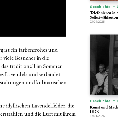
Geschichte im 
Telefonieren in 
Selbstwählautom
03/09/2025
 ist ein farbenfrohes und
r viele Besucher in die
, das traditionell im Sommer
 des Lavendels und verbindet
nstaltungen und kulinarischen
Geschichte im 
e idyllischen Lavendelfelder, die
Kunst und Macht
DDR
 erstrahlen und die Luft mit ihrem
17/01/2026