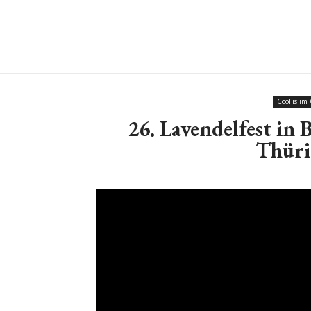
Cool'is im
26. Lavendelfest in
Thüri