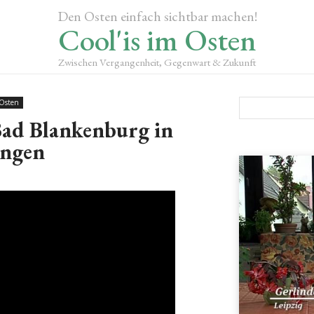
Den Osten einfach sichtbar machen!
Cool'is im Osten
Zwischen Vergangenheit, Gegenwart & Zukunft
 Osten
 Bad Blankenburg in
ngen