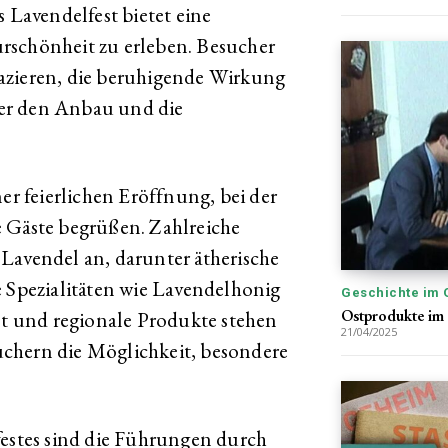
s Lavendelfest bietet eine
rschönheit zu erleben. Besucher
azieren, die beruhigende Wirkung
er den Anbau und die
ner feierlichen Eröffnung, bei der
e Gäste begrüßen. Zahlreiche
Lavendel an, darunter ätherische
e Spezialitäten wie Lavendelhonig
Geschichte im 
Ostprodukte im 
 und regionale Produkte stehen
21/04/2025
chern die Möglichkeit, besondere
festes sind die Führungen durch