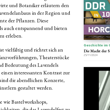
irte und Botaniker erläutern den
Lavendelanbaus in der Region und
nte der Pflanzen. Diese
als auch entspannend und bieten
zu erleben.
Geschichte im 
t vielfältig und richtet sich an
Die Macht der S
25/11/2024
Tanzvorführungen, Theaterstücke
und Bedeutung des Lavendels
 einen interessanten Kontrast zur
 sind die abendlichen Konzerte,
nstlern gestaltet werden.
te wie Bastelworkshops,
hkeiten, die das Lavendelfest zu