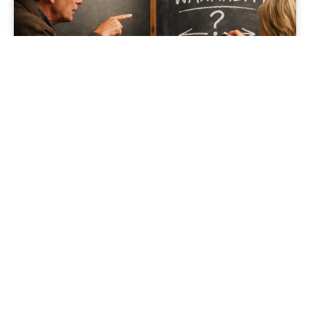
Jenapolis
Jena – Ehrlichkeit statt Zweckoptimismus: Was Bürger jetzt
erwarten dürfen!
19/06/2026