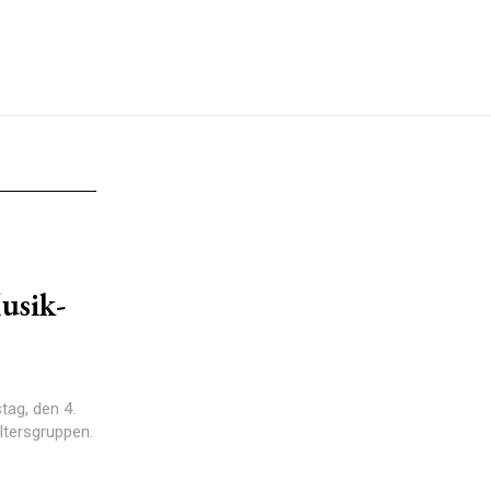
usik-
ag, den 4.
Altersgruppen.