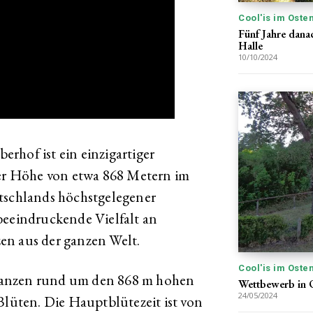
Cool'is im Oste
Fünf Jahre dana
Halle
10/10/2024
rhof ist ein einzigartiger
ner Höhe von etwa 868 Metern im
utschlands höchstgelegener
beeindruckende Vielfalt an
en aus der ganzen Welt.
Cool'is im Oste
Pflanzen rund um den 868 m hohen
Wettbewerb in O
24/05/2024
Blüten. Die Hauptblütezeit ist von