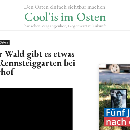
Den Osten einfach sichtbar machen!
Cool'is im Osten
Zwischen Vergangenheit, Gegenwart & Zukunft
 Osten
 Wald gibt es etwas
Rennsteiggarten bei
hof