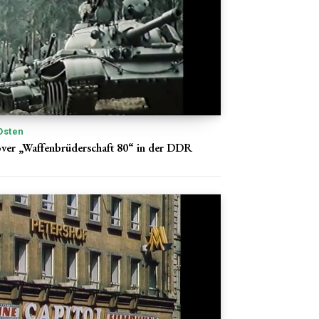
Osten
ver „Waffenbrüderschaft 80“ in der DDR